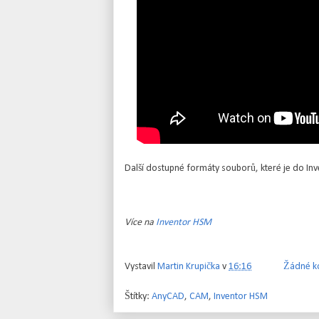
Další dostupné formáty souborů, které je do Inv
Více na
Inventor HSM
Vystavil
Martin Krupička
v
16:16
Žádné k
Štítky:
AnyCAD
,
CAM
,
Inventor HSM