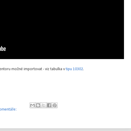
entoru možné importovat - viz tabulka v
tipu 10302
.
omentáře: