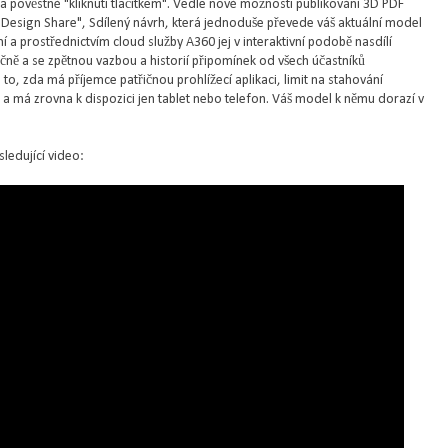
a pověstné "kliknutí tlačítkem". Vedle nové možnosti publikování 3D PDF
 "Design Share", Sdílený návrh, která jednoduše převede váš aktuální model
a prostřednictvím cloud služby A360 jej v interaktivní podobě nasdílí
ně a se zpětnou vazbou a historií připomínek od všech účastníků
o, zda má příjemce patřičnou prohlížecí aplikaci, limit na stahování
 má zrovna k dispozici jen tablet nebo telefon. Váš model k němu dorazí v
ledující video: