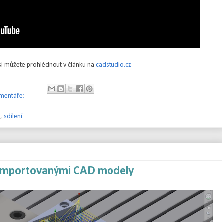
si můžete prohlédnout v článku na
cadstudio.cz
mentáře:
7
,
sdílení
 importovanými CAD modely