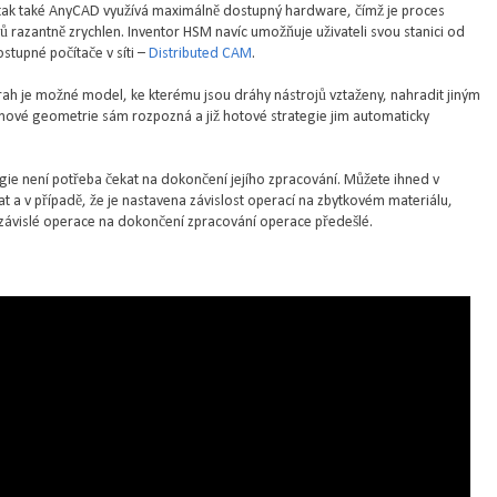
M, tak také AnyCAD využívá maximálně dostupný hardware, čímž je proces
 razantně zrychlen. Inventor HSM navíc umožňuje uživateli svou stanici od
stupné počítače v síti –
Distributed CAM
.
ah je možné model, ke kterému jsou dráhy nástrojů vztaženy, nahradit jiným
vé geometrie sám rozpozná a již hotové strategie jim automaticky
gie není potřeba čekat na dokončení jejího zpracování. Můžete ihned v
 a v případě, že je nastavena závislost operací na zbytkovém materiálu,
ávislé operace na dokončení zpracování operace předešlé.