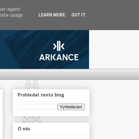
user-agent
erate usage
LEARN MORE
GOT IT
Prohledat tento blog
O nás