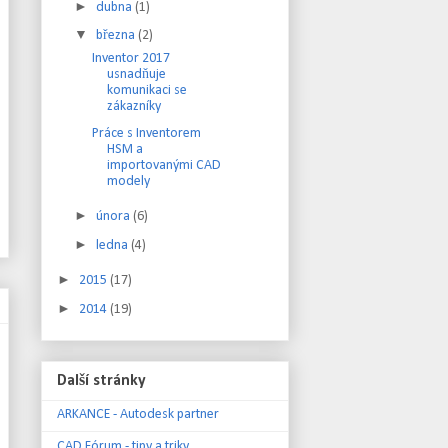
►
dubna
(1)
▼
března
(2)
Inventor 2017
usnadňuje
komunikaci se
zákazníky
Práce s Inventorem
HSM a
importovanými CAD
modely
►
února
(6)
►
ledna
(4)
►
2015
(17)
►
2014
(19)
Další stránky
ARKANCE - Autodesk partner
CAD Fórum - tipy a triky