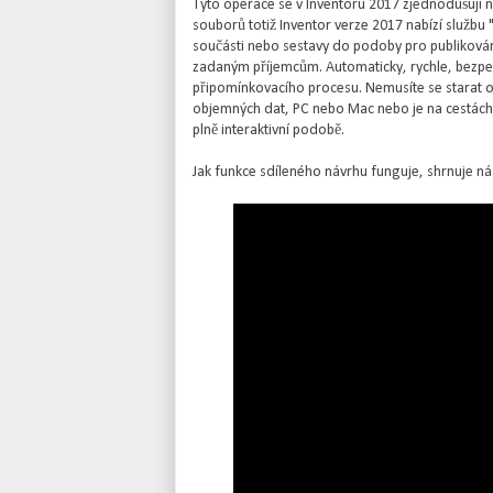
Tyto operace se v Inventoru 2017 zjednodušují n
souborů totiž Inventor verze 2017 nabízí službu
součásti nebo sestavy do podoby pro publikování 
zadaným příjemcům. Automaticky, rychle, bezpeč
připomínkovacího procesu. Nemusíte se starat o t
objemných dat, PC nebo Mac nebo je na cestách a
plně interaktivní podobě.
Jak funkce sdíleného návrhu funguje, shrnuje nás