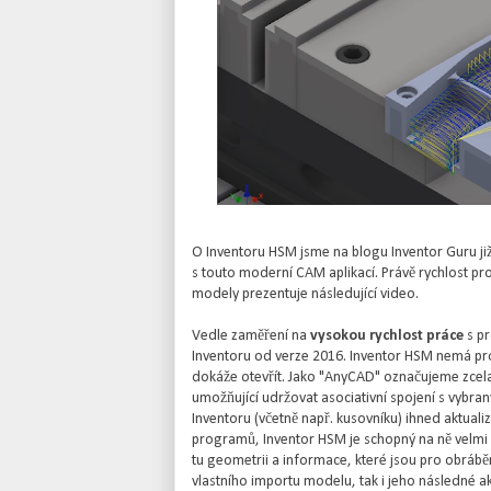
O Inventoru HSM jsme na blogu Inventor Guru již
s touto moderní CAM aplikací. Právě rychlost 
modely prezentuje následující video.
Vedle zaměření na
vysokou rychlost práce
s pr
Inventoru od verze 2016. Inventor HSM nemá pr
dokáže otevřít. Jako "AnyCAD" označujeme zcela
umožňující udržovat asociativní spojení s vybra
Inventoru (včetně např. kusovníku) ihned aktual
programů, Inventor HSM je schopný na ně velmi 
tu geometrii a informace, které jsou pro obrábění
vlastního importu modelu, tak i jeho následné ak