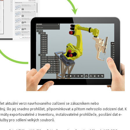
ílet aktuální verzi navrhovaného zařízení se zákazníkem nebo
ý, šlo jej snadno prohlížet, připomínkovat a přitom nehrozilo odcizení dat. K
rmáty exportovatelné z Inventoru, instalovatelné prohlížeče, posílání dat e-
lužby pro sdílení velkých souborů.