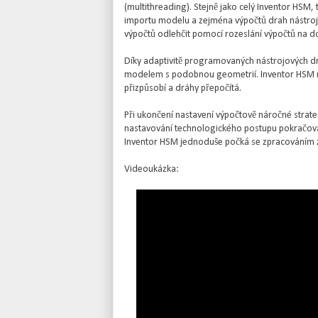
(multithreading). Stejně jako celý Inventor HS
importu modelu a zejména výpočtů drah nástrojů
výpočtů odlehčit pomocí rozeslání výpočtů na do
Díky adaptivitě programovaných nástrojových dr
modelem s podobnou geometrií. Inventor HSM no
přizpůsobí a dráhy přepočítá.
Při ukončení nastavení výpočtově náročné strate
nastavování technologického postupu pokračovat
Inventor HSM jednoduše počká se zpracováním z
Videoukázka: