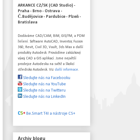
ARKANCE CZ/SK (CAD Studio) -
Praha - Brno - Ostrava -
Č.Budějovice - Pardubice - Plzeň -
Bratislava
Dodáváme CAD/CAM, BIM, GIS/FM, a PDM
řešení. Software AutoCAD, Inventor, Fusion
360, Revit, Civil 3D, Vault, 3ds Max a další
produkty Autodesk. Provádíme zakázkový
vývoj CAD a GIS aplikací. Jsme největší
prodejce Autodesku na světě a školicí
středisko Autodesk. Viz
další informace
.
Sledujte nás na Facebooku
Sledujte nás na YouTube
Sledujte nás na Twitteru
Sledujte nás na LinkedIn
Be.Smart T4I a nástroje CS+
Archiv blogu