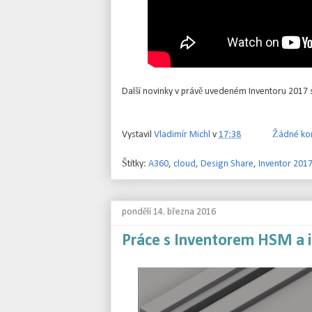
Další novinky v právě uvedeném Inventoru 2017 
Vystavil
Vladimír Michl
v
17:38
Žádné ko
Štítky:
A360
,
cloud
,
Design Share
,
Inventor 201
pondělí 14. března 2016
Práce s Inventorem HSM a