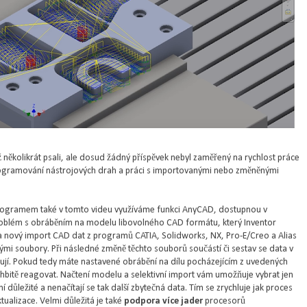
 několikrát psali, ale dosud žádný příspěvek nebyl zaměřený na rychlost práce
programování nástrojových drah a práci s importovanými nebo změněnými
ogramem také v tomto videu využíváme funkci AnyCAD, dostupnou v
oblém s obráběním na modelu libovolného CAD formátu, který Inventor
 nový import CAD dat z programů CATIA, Solidworks, NX, Pro-E/Creo a Alias
nými soubory. Při následné změně těchto souborů součástí či sestav se data v
izují. Pokud tedy máte nastavené obrábění na dílu pocházejícím z uvedených
hbitě reagovat. Načtení modelu a selektivní import vám umožňuje vybrat jen
 důležité a nenačítají se tak další zbytečná data. Tím se zrychluje jak proces
tualizace. Velmi důležitá je také
podpora více jader
procesorů