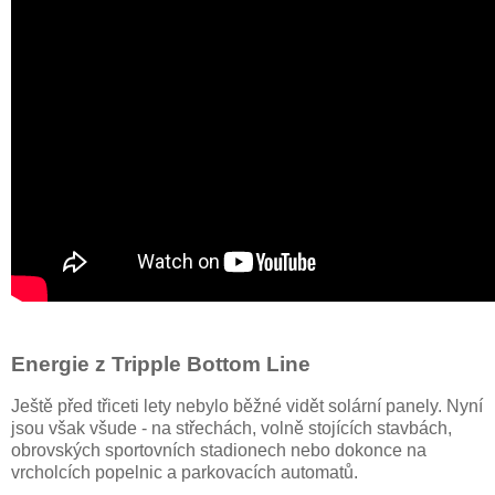
Energie z Tripple Bottom Line
Ještě před třiceti lety nebylo běžné vidět solární panely. Nyní
jsou však všude - na střechách, volně stojících stavbách,
obrovských sportovních stadionech nebo dokonce na
vrcholcích popelnic a parkovacích automatů.