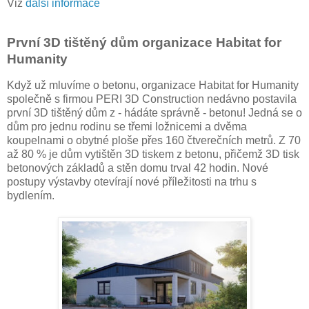
Viz
další informace
První 3D tištěný dům organizace Habitat for
Humanity
Když už mluvíme o betonu, organizace Habitat for Humanity
společně s firmou PERI 3D Construction nedávno postavila
první 3D tištěný dům z - hádáte správně - betonu! Jedná se o
dům pro jednu rodinu se třemi ložnicemi a dvěma
koupelnami o obytné ploše přes 160 čtverečních metrů. Z 70
až 80 % je dům vytištěn 3D tiskem z betonu, přičemž 3D tisk
betonových základů a stěn domu trval 42 hodin. Nové
postupy výstavby otevírají nové příležitosti na trhu s
bydlením.