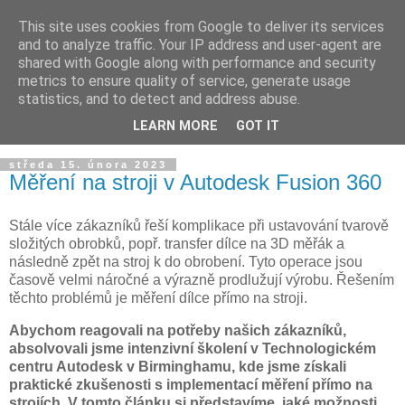
This site uses cookies from Google to deliver its services
and to analyze traffic. Your IP address and user-agent are
shared with Google along with performance and security
metrics to ensure quality of service, generate usage
statistics, and to detect and address abuse.
LEARN MORE
GOT IT
▼
středa 15. února 2023
Měření na stroji v Autodesk Fusion 360
Stále více zákazníků řeší komplikace při ustavování tvarově
složitých obrobků, popř. transfer dílce na 3D měřák a
následně zpět na stroj k do obrobení. Tyto operace jsou
časově velmi náročné a výrazně prodlužují výrobu. Řešením
těchto problémů je měření dílce přímo na stroji.
Abychom reagovali na potřeby našich zákazníků,
absolvovali jsme intenzivní školení v Technologickém
centru Autodesk v Birminghamu, kde jsme získali
praktické zkušenosti s implementací měření přímo na
strojích. V tomto článku si představíme, jaké možnosti