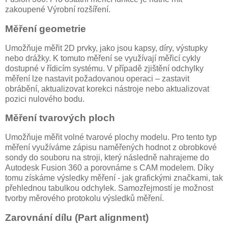
zakoupené Výrobní rozšíření.
Měření geometrie
Umožňuje měřit 2D prvky, jako jsou kapsy, díry, výstupky
nebo drážky. K tomuto měření se využívají měřicí cykly
dostupné v řídicím systému. V případě zjištění odchylky
měření lze nastavit požadovanou operaci – zastavit
obrábění, aktualizovat korekci nástroje nebo aktualizovat
pozici nulového bodu.
Měření tvarových ploch
Umožňuje měřit volné tvarové plochy modelu. Pro tento typ
měření využíváme zápisu naměřených hodnot z obrobkové
sondy do souboru na stroji, který následně nahrajeme do
Autodesk Fusion 360 a porovnáme s CAM modelem. Díky
tomu získáme výsledky měření - jak grafickými značkami, tak
přehlednou tabulkou odchylek. Samozřejmostí je možnost
tvorby měrového protokolu výsledků měření.
Zarovnání dílu (Part alignment)