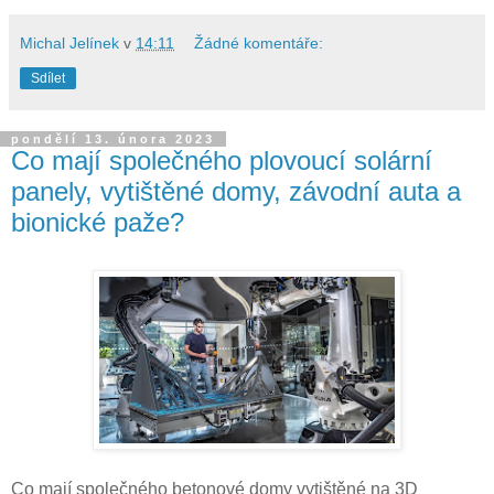
Michal Jelínek
v
14:11
Žádné komentáře:
Sdílet
pondělí 13. února 2023
Co mají společného plovoucí solární
panely, vytištěné domy, závodní auta a
bionické paže?
Co mají společného betonové domy vytištěné na 3D