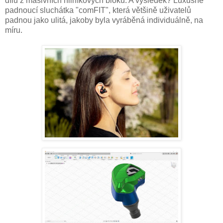
dílů z masivních hliníkových bloků. A výsledek? Luxusně
padnoucí sluchátka "comFIT", která většině uživatelů
padnou jako ulitá, jakoby byla vyráběná individuálně, na
míru.