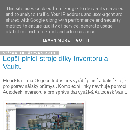
This site uses cookies from Google to deliver its services
and to analyze traffic. Your IP address and user-agent are
shared with Google along with performance and security
metrics to ensure quality of service, generate usage
statistics, and to detect and address abuse.
LEARN MORE
GOT IT
▼
středa 18. června 2014
Lepší plnicí stroje díky Inventoru a
Vaultu
Floridská firma Osgood Industries vyrábí plnicí a balicí stroje
pro potravinářský průmysl. Komplexní linky navrhuje pomocí
Autodesk Inventoru a pro správu dat využívá Autodesk Vault.