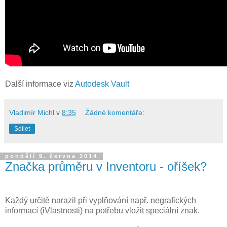
Další informace viz
Autodesk Vault
Vladimír Michl
v
8:35
Žádné komentáře:
Sdílet
pondělí 9. června 2014
Značka průměru v Inventoru - oříšek?
Každý určitě narazil při vyplňování např. negrafických
informací (iVlastnosti) na potřebu vložit speciální znak.