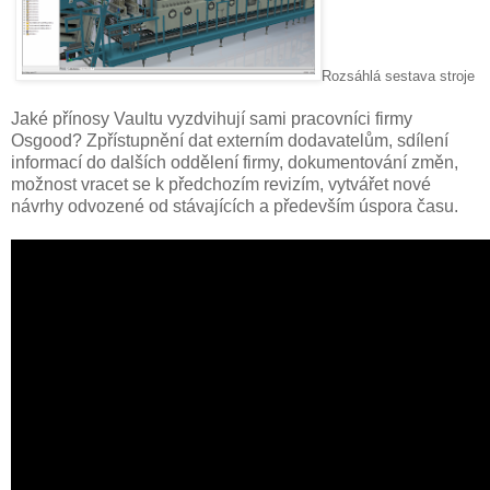
Rozsáhlá sestava stroje
Jaké přínosy Vaultu vyzdvihují sami pracovníci firmy
Osgood? Zpřístupnění dat externím dodavatelům, sdílení
informací do dalších oddělení firmy, dokumentování změn,
možnost vracet se k předchozím revizím, vytvářet nové
návrhy odvozené od stávajících a především úspora času.