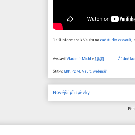
Další informace k Vaultu na
cadstudio.cz/vault
, 
Vystavil
Vladimír Michl
v
16:35
Žádné ko
Štítky:
ERP
,
PDM
,
Vault
,
webinář
Novější příspěvky
Přih