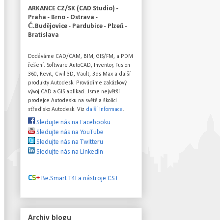
ARKANCE CZ/SK (CAD Studio) -
Praha - Brno - Ostrava -
Č.Budějovice - Pardubice - Plzeň -
Bratislava
Dodáváme CAD/CAM, BIM, GIS/FM, a PDM
řešení. Software AutoCAD, Inventor, Fusion
360, Revit, Civil 3D, Vault, 3ds Max a další
produkty Autodesk. Provádíme zakázkový
vývoj CAD a GIS aplikací. Jsme největší
prodejce Autodesku na světě a školicí
středisko Autodesk. Viz
další informace
.
Sledujte nás na Facebooku
Sledujte nás na YouTube
Sledujte nás na Twitteru
Sledujte nás na LinkedIn
Be.Smart T4I a nástroje CS+
Archiv blogu