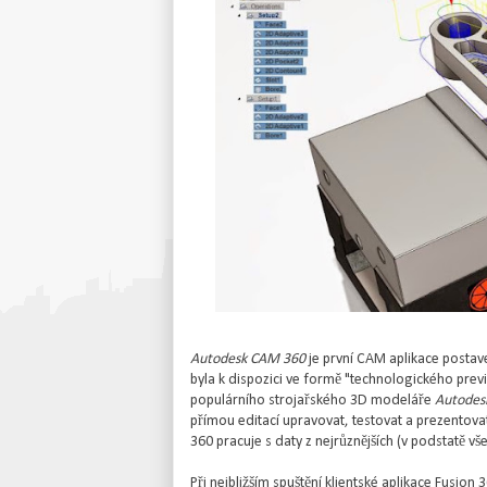
Autodesk CAM 360
je první CAM aplikace postav
byla k dispozici ve formě "technologického pre
populárního strojařského 3D modeláře
Autodesk
přímou editací upravovat, testovat a prezentova
360 pracuje s daty z nejrůznějších (v podstatě v
Při nejbližším spuštění klientské aplikace Fusion 