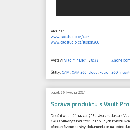
Více na:
www.cadstudio.cz/cam
www.cadstudio.cz/fusion360
Vystavil
Vladimír Michl
v
8:32
Žádné kom
Štítky:
CAM
,
CAM 360
,
cloud
,
Fusion 360
,
Inven
pátek 16. května 2014
Správa produktu s Vault Pro
Dnešní webinář nazvaný "Správa produktu s Vault
CAD soubory z Inventoru nebo jiných konstrukční
přínosy řízené správy dokumentace na jednoduc