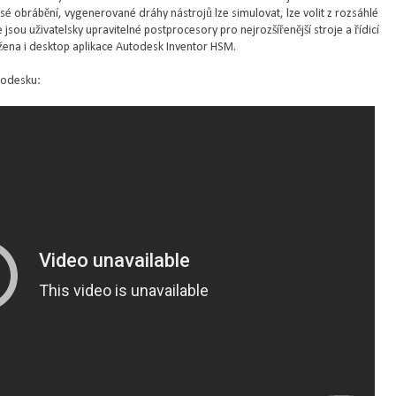
é obrábění, vygenerované dráhy nástrojů lze simulovat, lze volit z rozsáhlé
 jsou uživatelsky upravitelné postprocesory pro nejrozšířenější stroje a řídicí
žena i desktop aplikace Autodesk Inventor HSM.
todesku: