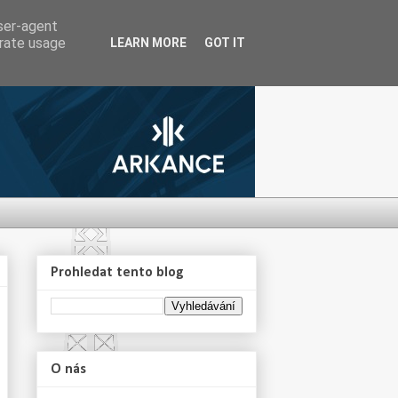
user-agent
erate usage
LEARN MORE
GOT IT
Prohledat tento blog
O nás