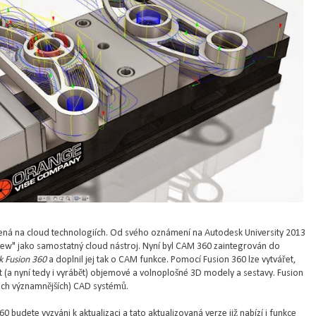
ená na cloud technologiích. Od svého oznámení na Autodesk University 2013
view" jako samostatný cloud nástroj. Nyní byl CAM 360 zaintegrován do
 Fusion 360
a doplnil jej tak o CAM funkce. Pomocí Fusion 360 lze vytvářet,
t (a nyní tedy i vyrábět) objemové a volnoplošné 3D modely a sestavy. Fusion
šech významnějších) CAD systémů.
360 budete vyzváni k aktualizaci a tato aktualizovaná verze již nabízí i funkce