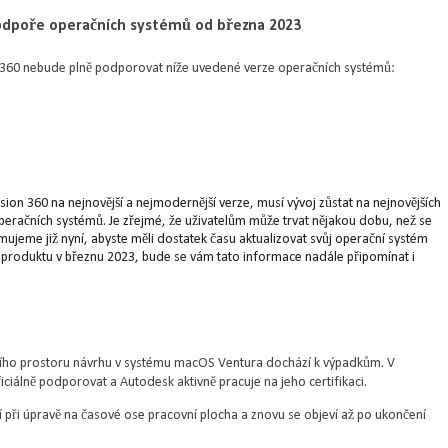
dpoře operačních systémů od března 2023
on 360 nebude plně podporovat níže uvedené verze operačních systémů:
ion 360 na nejnovější a nejmodernější verze, musí vývoj zůstat na nejnovějších
operačních systémů. Je zřejmé, že uživatelům může trvat nějakou dobu, než se
mujeme již nyní, abyste měli dostatek času aktualizovat svůj operační systém
zace produktu v březnu 2023, bude se vám tato informace nadále připomínat i
covního prostoru návrhu v systému macOS Ventura dochází k výpadkům. V
iálně podporovat a Autodesk aktivně pracuje na jeho certifikaci.
 při úpravě na časové ose pracovní plocha a znovu se objeví až po ukončení