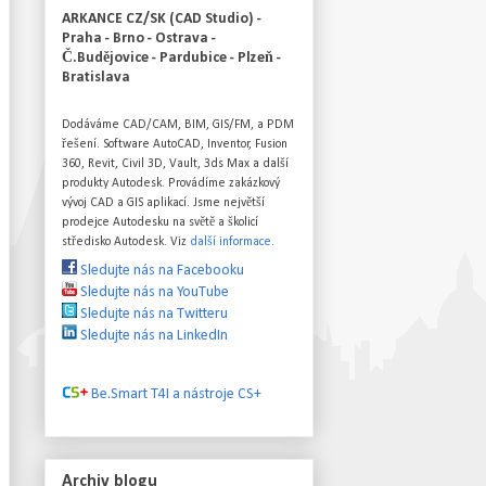
ARKANCE CZ/SK (CAD Studio) -
Praha - Brno - Ostrava -
Č.Budějovice - Pardubice - Plzeň -
Bratislava
Dodáváme CAD/CAM, BIM, GIS/FM, a PDM
řešení. Software AutoCAD, Inventor, Fusion
360, Revit, Civil 3D, Vault, 3ds Max a další
produkty Autodesk. Provádíme zakázkový
vývoj CAD a GIS aplikací. Jsme největší
prodejce Autodesku na světě a školicí
středisko Autodesk. Viz
další informace
.
Sledujte nás na Facebooku
Sledujte nás na YouTube
Sledujte nás na Twitteru
Sledujte nás na LinkedIn
Be.Smart T4I a nástroje CS+
Archiv blogu