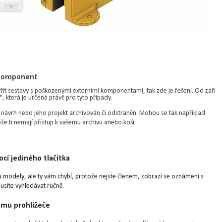
h komponent
ít sestavy s poškozenými externími komponentami, tak zde je řešení. Od září
, která je určená právě pro tyto případy.
e návrh nebo jeho projekt archivován či odstraněn. Mohou se tak například
ože ti nemají přístup k vašemu archivu anebo koši
.
cí jediného tlačítka
u modely, ale ty vám chybí, protože nejste členem, zobrazí se oznámení s
musíte vyhledávat ručně.
omu prohlížeče