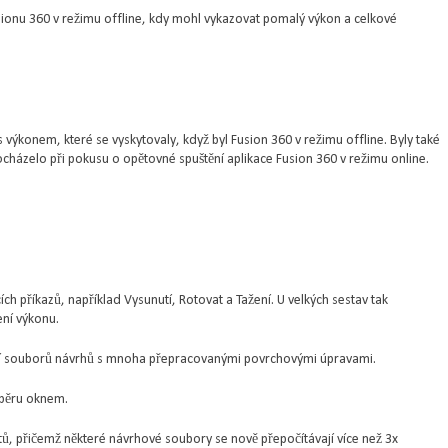
sionu 360 v režimu offline, kdy mohl vykazovat pomalý výkon a celkové
 výkonem, které se vyskytovaly, když byl Fusion 360 v režimu offline. Byly také
házelo při pokusu o opětovné spuštění aplikace Fusion 360 v režimu online.
h příkazů, například Vysunutí, Rotovat a Tažení. U velkých sestav tak
ní výkonu.
rání souborů návrhů s mnoha přepracovanými povrchovými úpravami.
ýběru oknem.
tů, přičemž některé návrhové soubory se nově přepočítávají více než 3x