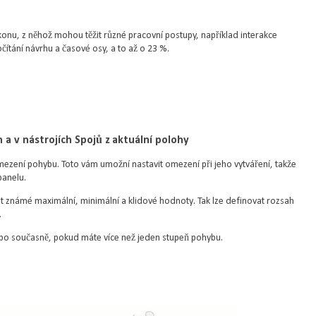
konu, z něhož mohou těžit různé pracovní postupy, například interakce
očítání návrhu a časové osy, a to až o 23 %.
 a v nástrojích Spojů z aktuální polohy
mezení pohybu. Toto vám umožní nastavit omezení při jeho vytváření, takže
panelu.
t známé maximální, minimální a klidové hodnoty. Tak lze definovat rozsah
.
ebo současně, pokud máte více než jeden stupeň pohybu.