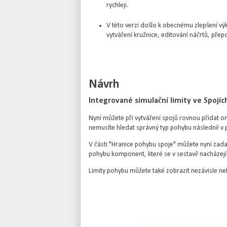
rychleji.
V této verzi došlo k obecnému zlepšení vý
vytváření kružnice, editování náčrtů, přep
Návrh
Integrované simulační limity ve Spojích
Nyní můžete při vytváření spojů rovnou přidat o
nemusíte hledat správný typ pohybu následně v 
V části "Hranice pohybu spoje" můžete nyní zada
pohybu komponent, které se v sestavě nacházejí
Limity pohybu můžete také zobrazit nezávisle n