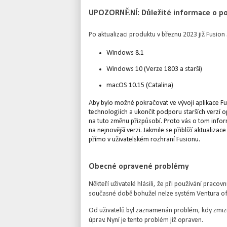
UPOZORNĚNÍ: Důležité informace o po
Po aktualizaci produktu v březnu 2023 již Fusi
Windows 8.1
Windows 10 (Verze 1803 a starší)
macOS 10.15 (Catalina)
Aby bylo možné pokračovat ve vývoji aplikace Fus
technologiích a ukončit podporu starších verzí 
na tuto změnu přizpůsobí. Proto vás o tom infor
na nejnovější verzi. Jakmile se přiblíží aktuali
přímo v uživatelském rozhraní Fusionu.
Obecné opravené problémy
Někteří uživatelé hlásili, že při používání pra
současné době bohužel nelze systém Ventura ofic
Od uživatelů byl zaznamenán problém, kdy zmizí
úprav. Nyní je tento problém již opraven.