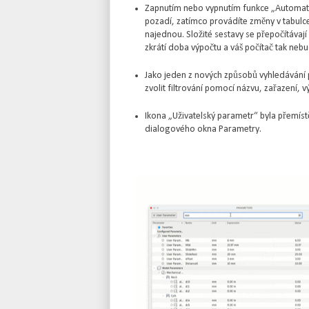
Zapnutím nebo vypnutím funkce „Automati
pozadí, zatímco provádíte změny v tabulce 
najednou. Složité sestavy se přepočítávaj
zkrátí doba výpočtu a váš počítač tak nebu
Jako jeden z nových způsobů vyhledávání p
zvolit filtrování pomocí názvu, zařazení,
Ikona „Uživatelský parametr“ byla přemístěn
dialogového okna Parametry.