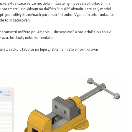
cké aktualizace verze modelu“ můžete nyní pozastavit ukládání na
parametrů. Po kliknutí na tlačítko "Použít" aktualizujete celý model
í při jednotlivých změnách parametrů dlouho. Vypnutím této funkce se
de tolik zatěžován.
arametrů můžete použít pole „Filtrovat vše“ a následně si v záhlaví
 výrazu, hodnoty nebo komentáře.
a z řádku v tabulce na lépe zjistitelné místo v horní úrovni