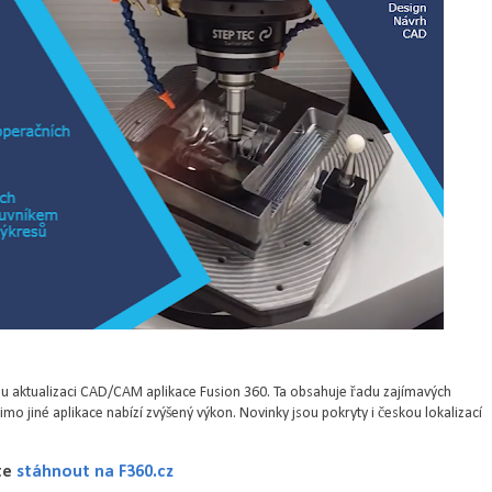
u aktualizaci CAD/CAM aplikace Fusion 360. Ta obsahuje řadu zajímavých
mo jiné aplikace nabízí zvýšený výkon. Novinky jsou pokryty i českou lokalizací
ete
stáhnout na F360.cz