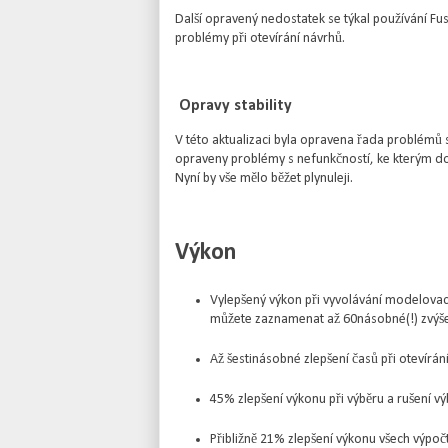
Další opravený nedostatek se týkal používání Fu
problémy při otevírání návrhů.
Opravy stability
V této aktualizaci byla opravena řada problémů s
opraveny problémy s nefunkčností, ke kterým doc
Nyní by vše mělo běžet plynuleji.
Výkon
Vylepšený výkon při vyvolávání modelovacíc
můžete zaznamenat až 60násobné(!) zvýše
Až šestinásobné zlepšení časů při oteví
45% zlepšení výkonu při výběru a rušení v
Přibližně 21% zlepšení výkonu všech výpoč