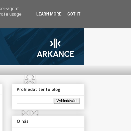
user-agent
erate usage
LEARN MORE
GOT IT
Prohledat tento blog
O nás