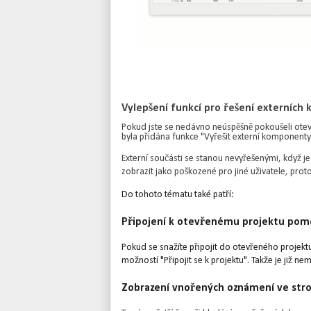
Vylepšení funkcí pro řešení externíc
Pokud jste se nedávno neúspěšně pokoušeli otevř
byla přidána funkce "Vyřešit externí komponenty"
Externí součásti se stanou nevyřešenými, když j
zobrazit jako poškozené pro jiné uživatele, prot
Do tohoto tématu také patří:
Připojení k otevřenému projektu pomo
Pokud se snažíte připojit do otevřeného projekt
možností "Připojit se k projektu". Takže je již ne
Zobrazení vnořených oznámení ve str