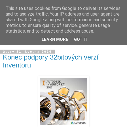
This site uses cookies from Google to deliver its services
and to analyze traffic. Your IP address and user-agent are
shared with Google along with performance and security
metrics to ensure quality of service, generate usage
statistics, and to detect and address abuse.
LEARN MORE
GOT IT
▼
úterý 31. května 2016
Konec podpory 32bitových verzí
Inventoru