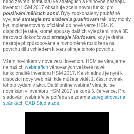
nebo zavření formulářů ve strategiích a knihovně nástrojů.
Inventor HSM 2017 obsahuje zcela novou funkci pro
používání měřicích sond
. Byly zdokonaleny průběžně
vyvíjené
strategie pro srážení a gravírování
tak, aby mohly
být implementovány oficiálně do nové verze HSM. K
dispozici je také, kromě spousty dalších vylepšení, nová 3D
frézovací dokončovací
strategie Morfování
, kdy je dráha
nástroje přizpůsobována a rovnoměrně rozložena na
povrchu dílu vzhledem k tvaru okraje tohoto povrchu.
Všem novinkám v nové verzi Inventoru HSM se věnujeme
na našich
webinářích
věnovaných veškeré nové
funkcionalitě Inventoru HSM 2017. Ke shlédnutí je nyní k
dispozici nový webinář, kde můžete vidět 1. část novinek
tohoto vydání v akci. Další online webinář věnující se
novinkám v Inventoru HSM 2017 se koná 3. července. Pro
sledování webináře je potřeba se zdarma
zaregistrovat na
stránkách CAD Studia zde
.