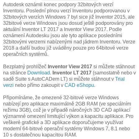
Autodesk oznámil konec podpory 32bitových verzí
Inventoru. Poslední plnou verzí Inventoru podporovanou v
32bitových verzích Windows 7 byl sice již Inventor 2015, ale
32bitové verze Windows jsou dosud ještě podporovány pro
aktuální Inventor LT 2017 a Inventor View 2017. Podle
oznámení Autodesku jsou ale tyto aplikace posledními
32bitovými verzemi nabízenými nad jádrem Inventoru. Verze
2018 a další budou již uváděny pouze pro 64bitové verze
operačních systémů.
Bezplatný prohlížeč
Inventor View 2017
si můžete stáhnout
na stránce
Download
.
Inventor LT 2017
(samostatně nebo v
sadě Suite s AutoCADem LT) si můžete stáhnout v
Trial
verzi
nebo přímo zakoupit v
CAD eShopu
.
Připomínáme, že omezené 32-bitové verze Windows
nabízejí pro aplikace maximálně 2GB RAM (ve speciálním
režimu 3GB), což je v případě náročných 3D CAD aplikací
významné omezení limitující výkon a kapacitu aplikace. Pro
veškeré grafické a 3D aplikace doporučujeme využívat
moderní 64-bitové operační systémy Windows 7, 8.1 nebo
10 s dostatečnou kapacitou RAM.