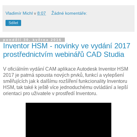
Vladimír Michl
v
8:07
Žádné komentáře:
Sdílet
pondělí 30. května 2016
Inventor HSM - novinky ve vydání 2017
prostřednictvím webinářů CAD Studia
V oficiálním vydání CAM aplikace Autodesk Inventor HSM
2017 je patrná spousta nových prvků, funkcí a vylepšení
směřujících jak k dalšímu rozšíření funkcionality Inventoru
HSM, tak také k ještě více jednoduchému ovládání a lepší
orientaci pro uživatele v prostředí Inventoru.