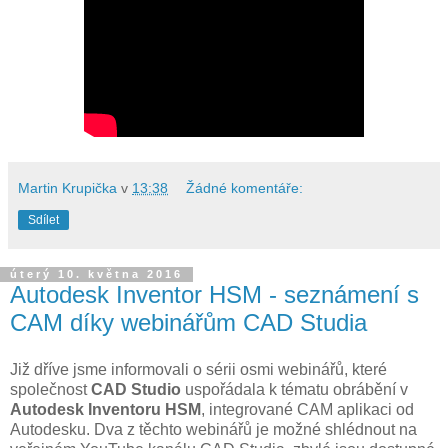
Martin Krupička
v
13:38
Žádné komentáře:
Sdílet
úterý 10. května 2016
Autodesk Inventor HSM - seznámení s
CAM díky webinářům CAD Studia
Již dříve jsme informovali o sérii osmi webinářů, které
společnost
CAD Studio
uspořádala k tématu obrábění v
Autodesk Inventoru HSM
, integrované CAM aplikaci od
Autodesku. Dva z těchto webinářů je možné shlédnout na