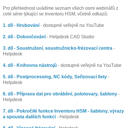
Pro přehlednost uvádíme seznam všech osmi webinářů z
celé série týkající se Inventoru HSM, včetně odkazů:
1. díl - Hrubování
- dostupné veřejně na YouTube
2. díl - Dokončování
- Helpdesk CAD Studio
3. díl - Soustružení, soustružnicko-frézovací centra
-
Helpdesk
4. díl - Knihovna nástrojů
- dostupné veřejně na YouTube
5. díl - Postprocessing, NC kódy, Seřizovací listy
-
Helpdesk
6. díl - Příprava dat pro obrábění, polotovary, šablony
-
Helpdesk
7. díl - Pokročilé funkce Inventoru HSM - šablony, výrazy
a spousta dalších funkcí
- Helpdesk