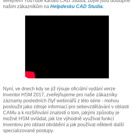
veřejném YouTube kanálu CAD Studia, zbylé jsou dostupné
našim zákazníkům na
Helpdesku CAD Studia
.
Nyní, ve dnech kdy se již rýsuje oficiální vydání verze
Inventor HSM 2017, zveřejňujeme pro naše zákazníky
záznamy posledních čtyř webinářů z této série - mohou
posloužit jako zdroje informací pro sebevzdělávání v oblasti
CAMu a k rozšiřování znalostí o tom, jakými způsoby je
možné HSM ovládat, jak lze výhodně využívat funkcí
Inventoru pro oblast obrábění a jak používat některé další
specializované postupy.