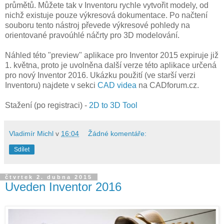
průmětů. Můžete tak v Inventoru rychle vytvořit modely, od
nichž existuje pouze výkresová dokumentace. Po načtení
souboru tento nástroj převede výkresové pohledy na
orientované pravoúhlé náčrty pro 3D modelování.
Náhled této "preview" aplikace pro Inventor 2015 expiruje již
1. května, proto je uvolněna další verze této aplikace určená
pro nový Inventor 2016. Ukázku použití (ve starší verzi
Inventoru) najdete v sekci
CAD videa
na CADforum.cz.
Stažení (po registraci) -
2D to 3D Tool
Vladimír Michl
v
16:04
Žádné komentáře:
Sdílet
čtvrtek 2. dubna 2015
Uveden Inventor 2016