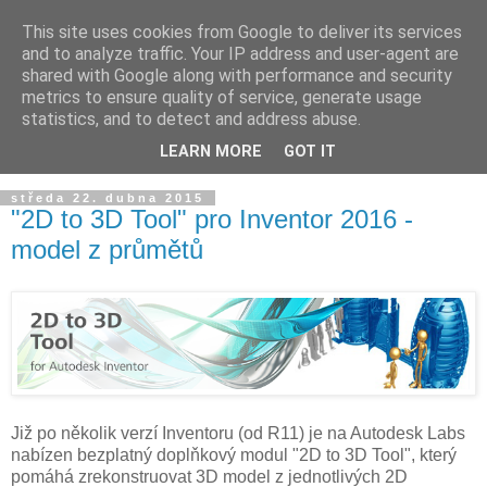
This site uses cookies from Google to deliver its services
and to analyze traffic. Your IP address and user-agent are
shared with Google along with performance and security
metrics to ensure quality of service, generate usage
statistics, and to detect and address abuse.
LEARN MORE
GOT IT
▼
středa 22. dubna 2015
"2D to 3D Tool" pro Inventor 2016 -
model z průmětů
Již po několik verzí Inventoru (od R11) je na Autodesk Labs
nabízen bezplatný doplňkový modul "2D to 3D Tool", který
pomáhá zrekonstruovat 3D model z jednotlivých 2D