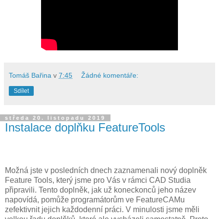
Tomáš Bařina
v
7:45
Žádné komentáře:
Sdílet
středa 20. listopadu 2019
Instalace doplňku FeatureTools
Možná jste v posledních dnech zaznamenali nový doplněk
Feature Tools, který jsme pro Vás v rámci CAD Studia
připravili. Tento doplněk, jak už koneckonců jeho název
napovídá, pomůže programátorům ve FeatureCAMu
zefektivnit jejich každodenní práci. V minulosti jsme měli