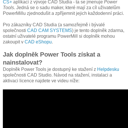
CS+
aplikaci z vývoje CAD Studia - ta se jmenuje
Power
Tools
. Jedná se o sadu maker, které mají za cíl uživatelům
PowerMillu zjednodušit a zpříjemnit jejich každodenní práci.
Pro zákazníky CAD Studia (a samozřejmě i bývalé
společnosti
CAD CAM SYSTEMS
) je tento doplněk zdarma,
ostatní uživatelé programu PowerMill si doplněk mohou
zakoupit v
CAD eShopu
.
Jak doplněk Power Tools získat a
nainstalovat?
Doplněk Power Tools je dostupný ke stažení z
Helpdesku
společnosti CAD Studio. Návod na stažení, instalaci a
aktivaci licence najdete ve videu níže: