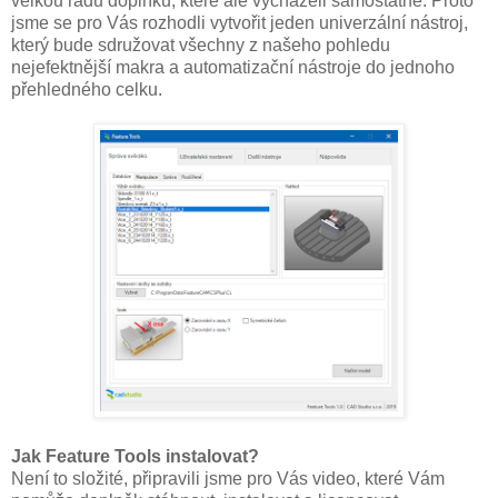
velkou řadu doplňků, které ale vycházeli samostatně. Proto
jsme se pro Vás rozhodli vytvořit jeden univerzální nástroj,
který bude sdružovat všechny z našeho pohledu
nejefektnější makra a automatizační nástroje do jednoho
přehledného celku.
Jak Feature Tools instalovat?
Není to složité, připravili jsme pro Vás video, které Vám