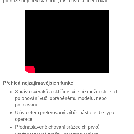
pomůže doplněk stáhnout, instalovat a licencovat.
Přehled nejzajímavějších funkcí
Správa svěráků a sklíčidel včetně možností jejich
polohování vůči obráběnému modelu, nebo
polotovaru.
Uživatelem preferovaný výběr nástroje dle typu
operace.
Přednastavené chování srážecích prvků