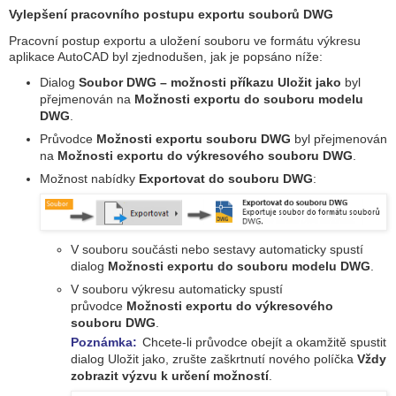
Vylepšení pracovního postupu exportu souborů DWG
Pracovní postup exportu a uložení souboru ve formátu výkresu
aplikace AutoCAD byl zjednodušen, jak je popsáno níže:
Dialog
Soubor DWG – možnosti příkazu Uložit jako
byl
přejmenován na
Možnosti exportu do souboru modelu
DWG
.
Průvodce
Možnosti exportu souboru DWG
byl přejmenován
na
Možnosti exportu do výkresového souboru DWG
.
Možnost nabídky
Exportovat do souboru DWG
:
V souboru součásti nebo sestavy automaticky spustí
dialog
Možnosti exportu do souboru modelu DWG
.
V souboru výkresu automaticky spustí
průvodce
Možnosti exportu do výkresového
souboru DWG
.
Poznámka:
Chcete-li průvodce obejít a okamžitě spustit
dialog Uložit jako, zrušte zaškrtnutí nového políčka
Vždy
zobrazit výzvu k určení možností
.