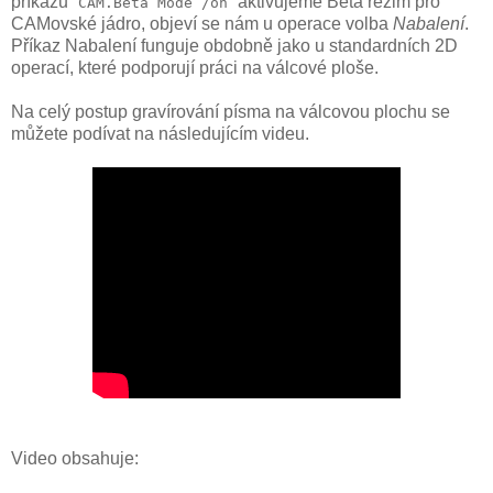
příkazu “
“ aktivujeme Beta režim pro
CAM.Beta Mode /on
CAMovské jádro, objeví se nám u operace volba
Nabalení
.
Příkaz Nabalení funguje obdobně jako u standardních 2D
operací, které podporují práci na válcové ploše.
Na celý postup gravírování písma na válcovou plochu se
můžete podívat na následujícím videu.
Video obsahuje: