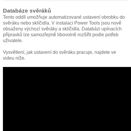
Databáze svěráků
Tento oddíl umožňuje automatizované ustavení obrobku do
svěráku nebo sklíčidla. V instalaci Power Tools jsou nově
obsaženy výchozí svěráky a sklíčidla. Databázi upínacích
přípravků lze samozřejmě libovolně rozšířit podle potřeb
uživatele.
Vysvětlení, jak ustavení do svěráku pracuje, najdete ve
videu níže.