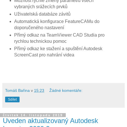
Možnost rychlé změny parametrů všech
vybraných srážecích prvků
Uživatelská databáze závitů
Automatická konfigurace FeatureCAMu do
doporučeného nastavení
Přímý odkaz na TeamViewer CAD Studia pro
rychlou technickou pomoc
Přímý odkaz ke stažení a spuštění Autodesk
ScreenCast pro nahrání videa
Tomáš Bařina
v
15:23
Žádné komentáře:
Sdílet
čtvrtek 14. listopadu 2019
Uveden aktualizovaný Autodesk