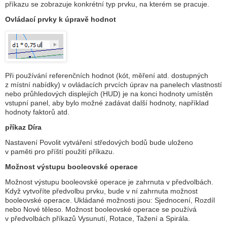
příkazu se zobrazuje konkrétní typ prvku, na kterém se pracuje.
Ovládací prvky k úpravě hodnot
Při používání referenčních hodnot (kót, měření atd. dostupných
z místní nabídky) v ovládacích prvcích úprav na panelech vlastností
nebo průhledových displejích (HUD) je na konci hodnoty umístěn
vstupní panel, aby bylo možné zadávat další hodnoty, například
hodnoty faktorů atd.
příkaz Díra
Nastavení Povolit vytváření středových bodů bude uloženo
v paměti pro příští použití příkazu.
Možnost výstupu booleovské operace
Možnost výstupu booleovské operace je zahrnuta v předvolbách.
Když vytvoříte předvolbu prvku, bude v ní zahrnuta možnost
booleovské operace. Ukládané možnosti jsou: Sjednocení, Rozdíl
nebo Nové těleso. Možnost booleovské operace se používá
v předvolbách příkazů Vysunutí, Rotace, Tažení a Spirála.