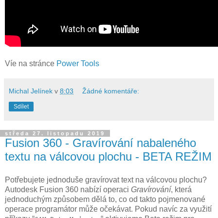
Víe na stránce
Power Tools
Michal Jelínek
v
8:03
Žádné komentáře:
Sdílet
středa 27. listopadu 2019
Fusion 360 - Gravírování nabaleného
textu na válcovou plochu - BETA REŽIM
Potřebujete jednoduše gravírovat text na válcovou plochu?
Autodesk Fusion 360 nabízí operaci
Gravírování
, která
jednoduchým způsobem dělá to, co od takto pojmenované
operace programátor může očekávat. Pokud navíc za využití