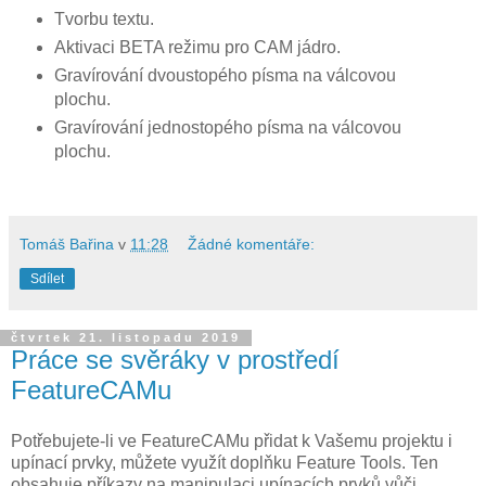
Tvorbu textu.
Aktivaci BETA režimu pro CAM jádro.
Gravírování dvoustopého písma na válcovou
plochu.
Gravírování jednostopého písma na válcovou
plochu.
Tomáš Bařina
v
11:28
Žádné komentáře:
Sdílet
čtvrtek 21. listopadu 2019
Práce se svěráky v prostředí
FeatureCAMu
Potřebujete-li ve FeatureCAMu přidat k Vašemu projektu i
upínací prvky, můžete využít doplňku Feature Tools. Ten
obsahuje příkazy na manipulaci upínacích prvků vůči