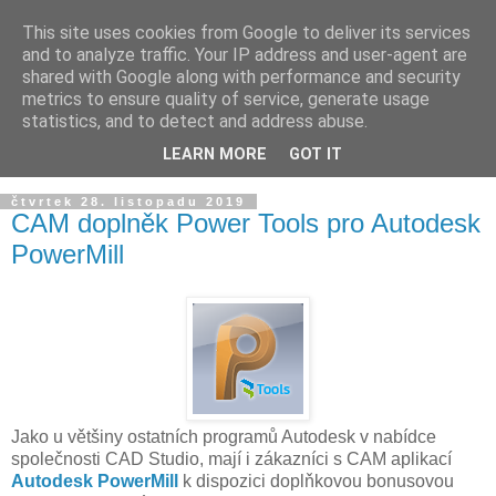
This site uses cookies from Google to deliver its services
and to analyze traffic. Your IP address and user-agent are
shared with Google along with performance and security
metrics to ensure quality of service, generate usage
statistics, and to detect and address abuse.
LEARN MORE
GOT IT
▼
čtvrtek 28. listopadu 2019
CAM doplněk Power Tools pro Autodesk
PowerMill
Jako u většiny ostatních programů Autodesk v nabídce
společnosti CAD Studio, mají i zákazníci s CAM aplikací
Autodesk PowerMill
k dispozici doplňkovou bonusovou