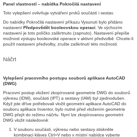
Panel vlastností – nabídka Pokročilá nastavení
Toto vylepšení ovlivňuje vytváření prvků součástí i sestav.
Do nabídky Pokročilá nastavení příkazu Vysunutí bylo přidáno
nastavení
Předpovědět booleovskou operaci
. Ve výchozím
nastavení je toto políčko zaškrtnuto (zapnuto). Nastavení přepíše
možnost výstupu booleovské operace v aktivní předvolbě. Chcete-li
použít nastavení předvolby, zrušte zaškrtnutí této možnosti.
Náčrt
Vylepšení pracovního postupu souborů aplikace AutoCAD
(DWG)
Pracovní postup vložení zkopírované geometrie DWG do souborů
výkresu (IDW), součásti (IPT) a sestavy (IAM) byl zjednodušen.
Když jste dříve potřebovali vložit geometrii aplikace AutoCAD do
souboru aplikace Inventor, bylo nutné před vložením geometrie
DWG přejít do režimu náčrtu. Nyní lze zkopírovanou geometrii
DWG vložit následovně:
V souboru součásti, výkresu nebo sestavy stiskněte
kombinaci kláves Ctrl+V nebo v místní nabídce vyberte