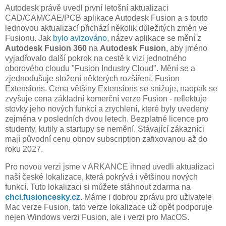
Autodesk právě uvedl první letošní aktualizaci
CAD/CAM/CAE/PCB aplikace Autodesk Fusion a s touto
lednovou aktualizací přichází několik důležitých změn ve
Fusionu. Jak
bylo avizováno
, název aplikace se mění z
Autodesk Fusion 360
na
Autodesk Fusion
, aby jméno
vyjadřovalo další pokrok na cestě k vizi jednotného
oborového cloudu "Fusion Industry Cloud". Mění se a
zjednodušuje složení některých rozšíření, Fusion
Extensions. Cena většiny Extensions se snižuje, naopak se
zvyšuje cena základní komerční verze Fusion - reflektuje
stovky jeho nových funkcí a zrychlení, které byly uvedeny
zejména v posledních dvou letech. Bezplatné licence pro
studenty, kutily a startupy se nemění. Stávající zákazníci
mají původní cenu obnov subscription zafixovanou až do
roku 2027.
Pro novou verzi jsme v ARKANCE ihned uvedli aktualizaci
naší české lokalizace, která pokrývá i většinou nových
funkcí. Tuto lokalizaci si můžete stáhnout zdarma na
chci.fusioncesky.cz
. Máme i dobrou zprávu pro uživatele
Mac verze Fusion, tato verze lokalizace už opět podporuje
nejen Windows verzi Fusion, ale i verzi pro MacOS.