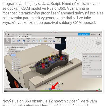
programovacího jazyka JavaScript. Hned několika inovací
se dočkal i CAM modul ve Fusion360. Významná je
možnost interaktivního procházení animací dráhy nástroje se
zobrazením parametrů vygenerované dráhy. Lze také
zvýrazňovat kolize nebo používat šablony CAM operací.
Nový Fusion 360 obsahuje 12 nových cvičení, které vám
krok po kroku představí jednotlivé funkce této cloud