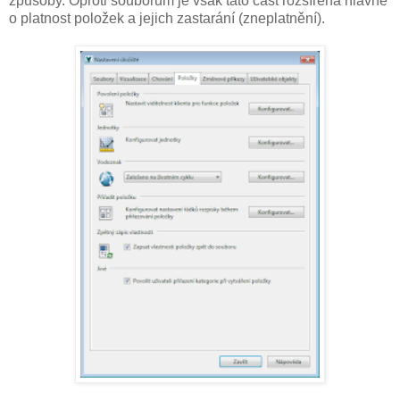
způsoby. Oproti souborům je však tato část rozšířena hlavně
o platnost položek a jejich zastarání (zneplatnění).