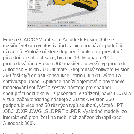
Funkce CAD/CAM aplikace Autodesk Fusion 360 se
rozšiřují velkou rychlostí a řada z nich pochází z podnětů
uživatelů. Protože některé doplněné funkce už přesahují
původní rozsah aplikace, byla od 18. listopadu 2014
produktová řada Fusion 360 rozšířena o vyšší typ produktu -
Autodesk Fusion 360 Ultimate. Strojírenský software Fusion
360 řeší čtyři oblasti konstrukce - formu, funkci, výrobu a
správu/spolupráci. Aplikace nabízí objemové a povrchové
modelování součástí a sestav, nástroje pro snadnou
spolupráci odkudkoliv - z jakéhokoliv zařízení, navíc i CAM a
vizualizační/rendering nástroje a 3D tisk. Fusion 360
podporuje více než 50 různých typů souborů, včetně .IPT,
.OBJ, .DXF, .DWG, .SLDPRT a .PDF. Výsledné modely lze
interaktivně prohlížet i na mobilních zařízeních (aplikace
Autodesk 360).