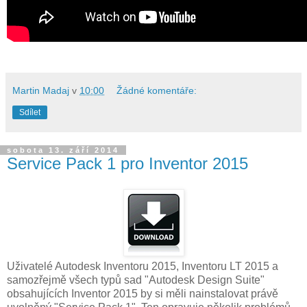
Martin Madaj
v
10:00
Žádné komentáře:
Sdílet
sobota 13. září 2014
Service Pack 1 pro Inventor 2015
Uživatelé Autodesk Inventoru 2015, Inventoru LT 2015 a
samozřejmě všech typů sad "Autodesk Design Suite"
obsahujících Inventor 2015 by si měli nainstalovat právě