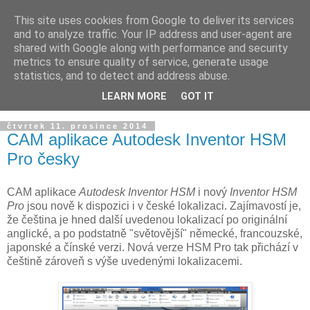
This site uses cookies from Google to deliver its services
and to analyze traffic. Your IP address and user-agent are
shared with Google along with performance and security
metrics to ensure quality of service, generate usage
statistics, and to detect and address abuse.
LEARN MORE
GOT IT
▼
čtvrtek 11. prosince 2014
CAM aplikace Autodesk Inventor HSM
Pro česky
CAM aplikace
Autodesk Inventor HSM
i nový
Inventor HSM
Pro
jsou nově k dispozici i v české lokalizaci. Zajímavostí je,
že čeština je hned další uvedenou lokalizací po originální
anglické, a po podstatně "světovější" německé, francouzské,
japonské a čínské verzi. Nová verze HSM Pro tak přichází v
češtině zároveň s výše uvedenými lokalizacemi.