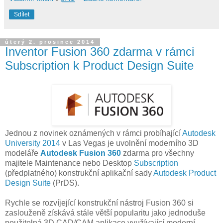
Sdílet
úterý 2. prosince 2014
Inventor Fusion 360 zdarma v rámci
Subscription k Product Design Suite
Jednou z novinek oznámených v rámci probíhající
Autodesk
University 2014
v Las Vegas je uvolnění moderního 3D
modeláře
Autodesk Fusion 360
zdarma pro všechny
majitele Maintenance nebo Desktop
Subscription
(předplatného) konstrukční aplikační sady
Autodesk Product
Design Suite
(PrDS).
Rychle se rozvíjející konstrukční nástroj Fusion 360 si
zaslouženě získává stále větší popularitu jako jednoduše
použitelná 3D CAD/CAM aplikace využívající moderní