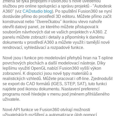
změna se týká propojení Fusion360 s nově uvedenou
službou pro online spolupráci a správu projektů - "Autodesk
A360" (viz
CADstudio blog
). Po spuštění Fusion360 se nyní
dostáváte přímo do prostředí 3D editoru. Můžete přímo začít
konstruovat nebo "čtverečkatou" ikonkou vlevo nahoře
otevřít datový panel, ze kterého můžete přistupovat k
souborům návrhových dat ve vašich projektech v A360. Z
panelu můžete zobrazit i detaily a připomínky k danému
dokumentu v prostředí A360 a můžete využít i tamější nové
rendrovací, vyhledávací a rozpadové funkce.
Nové jsou i funkce pro modelování přehybů hran na T-spline
povrchových plochách a další modelovací nástroje. Díky
lepšímu využití OpenGL nabízí Fusion360 vyšší výkon
zobrazení. K dispozici jsou nové typy materiálů a
realistických vzhledů. Můžete pracovat i off-line. Zjednodušil
se export do CAD formátů (IGES, STEP, SAT), tuto funkci
najdete pod ikonou dokumentu. Nastavení preferencí
programu nově hledejte v menu pod jménem přihlášeného
uživatele.
Nové API funkce ve Fusion360 otvírají možnosti
uživatelských rozšíření a automatizace úloh pomocí