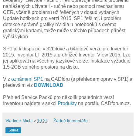
uvolněný "Service Pack 1". Ten opravuje několik problémů
nahlášených uživateli - ručně nebo pomocí mechanismu
CER, včetně problémů už řešených v dosud vydaných
Update hotfixech pro verzi 2015. SP1 řeší mj. i problém
detekce správné grafiky nVidia u notebooků s dvěma
grafickými kartami, takže může v těchto případech přinést
vyšší výkon.
SP1 je k dispozici v 32bitové a 64bitové verzi, pro Inventor
2015, Inventor LT 2015 a prohlížeč Inventor View 2015. Lze
jej aplikovat na všechny jazykové verze. Instalace vyžaduje
1.5-2GB volného prostoru na disku.
Viz
oznámení SP1
na CADfóru (s přehledem oprav v SP1) a
především viz
DOWNLOAD
.
Přehled Service Packů pro několik posledních verzí
Inventoru najdete v sekci
Produkty
na portálu CADforum.cz.
Vladimír Michl
v
10:24
Žádné komentáře:
Sdílet