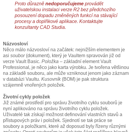
Proto důrazně
nedoporučujeme
provádět
uživatelskou instalaci verze R2 bez předchozího
posouzení dopadu změněných funkcí na stávající
procesy a doplňkové aplikace. Kontaktujte
konzultanty CAD Studia.
Názvosloví
Něco málo názvosloví na začátek: nejnižším elementem je
asi
soubor
(dokument), který je Vaultem spravován již od
verze Vault Basic.
Položka
– základní element Vault
Professional, je něco jako karta výrobku. Je tvořena většinou
na základě souboru, ale může vzniknout jenom jako záznam
v databázi Vaultu.
Kusovník
(BOM) je pak struktura
vzájemně vnořených položek.
Životní cykly položek
Již známé prostředí pro správu životního cyklu souborů je
nyní aplikováno na správu životního cyklu položek.
Uživatelé tak získají možnost definování vlastních stavů a
přístupových práv i položek. Sjednotí se tak práce se
soubory a položkami, které až doposud byly řízeny různými