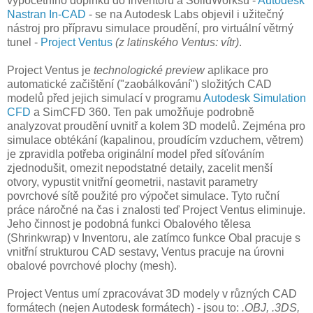
výpočetního doplňku do Inventoru a SolidWorksu -
Autodesk
Nastran In-CAD
- se na Autodesk Labs objevil i užitečný
nástroj pro přípravu simulace proudění, pro virtuální větrný
tunel -
Project Ventus
(z latinského Ventus: vítr)
.
Project Ventus je
technologické preview
aplikace pro
automatické začištění ("zaobálkování") složitých CAD
modelů před jejich simulací v programu
Autodesk Simulation
CFD
a SimCFD 360. Ten pak umožňuje podrobně
analyzovat proudění uvnitř a kolem 3D modelů. Zejména pro
simulace obtékání (kapalinou, proudícím vzduchem, větrem)
je zpravidla potřeba originální model před síťováním
zjednodušit, omezit nepodstatné detaily, zacelit menší
otvory, vypustit vnitřní geometrii, nastavit parametry
povrchové sítě použité pro výpočet simulace. Tyto ruční
práce náročné na čas i znalosti teď Project Ventus eliminuje.
Jeho činnost je podobná funkci Obalového tělesa
(Shrinkwrap) v Inventoru, ale zatímco funkce Obal pracuje s
vnitřní strukturou CAD sestavy, Ventus pracuje na úrovni
obalové povrchové plochy (mesh).
Project Ventus umí zpracovávat 3D modely v různých CAD
formátech (nejen Autodesk formátech) - jsou to:
.OBJ, .3DS,