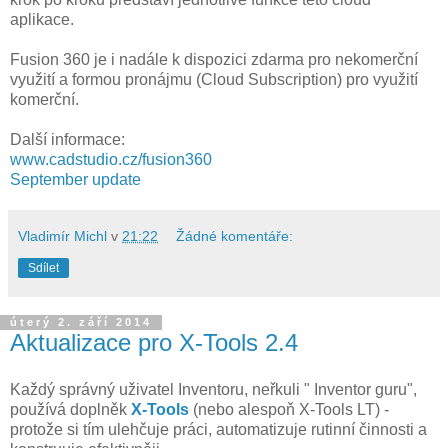
aplikace.
Fusion 360 je i nadále k dispozici zdarma pro nekomerční
využití a formou pronájmu (Cloud Subscription) pro využití
komerční.
Další informace:
www.cadstudio.cz/fusion360
September update
Vladimír Michl
v
21:22
Žádné komentáře:
Sdílet
úterý 2. září 2014
Aktualizace pro X-Tools 2.4
Každý správný uživatel Inventoru, neřkuli " Inventor guru",
používá doplněk
X-Tools
(nebo alespoň X-Tools LT) -
protože si tím ulehčuje práci, automatizuje rutinní činnosti a