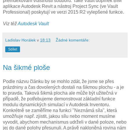
přeindexování vlastností souborů. Také Vault doplněk BIM
aplikace Autodesk Revit a nástroj Project Sync (ve Vault
Professional) poskytují ve verzi 2015 R2 vylepšené funkce.
Viz též
Autodesk Vault
Ladislav Horálek
v
18:13
Žádné komentáře:
Sdílet
Na šikmé ploše
Podle názvu článku by se mohlo zdát, že jsme se přes
prázdniny a čas dovolených dostali na šikmou plochu - a je
to pravda. Taková šikmá plocha ale může být užitečná v
případě, že potřebujeme demonstrovat základní funkce
modulu dynamických simulací v Autodesk Inventoru.
Konkrétně se zaměříme na funkci "Neznámá síla", která
umožňuje např. zjistit, jakou sílu nebo moment musíme
vyvodit, abychom mechanismus udrželi v dané poloze, nebo
jej do dané polohy přesunuli. A právě nakloněná rovina nám