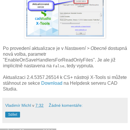
Po provedení aktualizace je v
Nastavení > Obecné
dostupná
nová volba, parametr
"EnableOnSaveHandlersForReadOnlyFiles". Je ale již
implicitně nastavena na
, tedy vypnuta.
False
Aktualizaci 2.4.5357.26514 k CS+ nástroji X-Tools si můžete
stáhnout ze sekce
Download
na Helpdesk serveru CAD
Studia.
Vladimír Michl
v
7:32
Žádné komentáře:
Sdílet