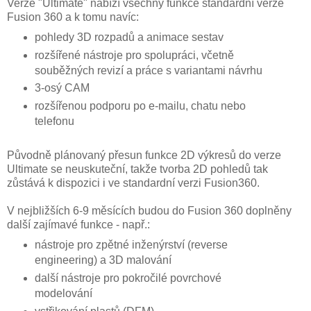
Verze "Ultimate" nabízí všechny funkce standardní verze
Fusion 360 a k tomu navíc:
pohledy 3D rozpadů a animace sestav
rozšířené nástroje pro spolupráci, včetně
souběžných revizí a práce s variantami návrhu
3-osý CAM
rozšířenou podporu po e-mailu, chatu nebo
telefonu
Původně plánovaný přesun funkce 2D výkresů do verze
Ultimate se neuskuteční, takže tvorba 2D pohledů tak
zůstává k dispozici i ve standardní verzi Fusion360.
V nejbližších 6-9 měsících budou do Fusion 360 doplněny
další zajímavé funkce - např.:
nástroje pro zpětné inženýrství (reverse
engineering) a 3D malování
další nástroje pro pokročilé povrchové
modelování