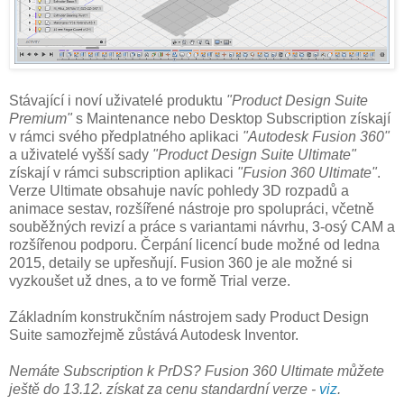
Stávající i noví uživatelé produktu
"Product Design Suite
Premium"
s Maintenance nebo Desktop Subscription získají
v rámci svého předplatného aplikaci
"Autodesk Fusion 360"
a uživatelé vyšší sady
"Product Design Suite Ultimate"
získají v rámci subscription aplikaci
"Fusion 360 Ultimate"
.
Verze Ultimate obsahuje navíc pohledy 3D rozpadů a
animace sestav, rozšířené nástroje pro spolupráci, včetně
souběžných revizí a práce s variantami návrhu, 3-osý CAM a
rozšířenou podporu. Čerpání licencí bude možné od ledna
2015, detaily se upřesňují. Fusion 360 je ale možné si
vyzkoušet už dnes, a to ve formě Trial verze.
Základním konstrukčním nástrojem sady Product Design
Suite samozřejmě zůstává Autodesk Inventor.
Nemáte Subscription k PrDS? Fusion 360 Ultimate můžete
ještě do 13.12. získat za cenu standardní verze -
viz
.