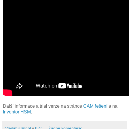
Další informace a trial verze na stránce
CAM řešení
a na
Inventor HSM
.
Vladimír Michl
v
8:41
Žádné komentáře: