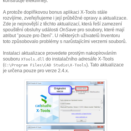
konstruuje efektivněji.
A protože doplňkovou bonus aplikaci X-Tools stále
rozvíjíme, zveřejňujeme i její průběžné opravy a aktualizace.
Zde je nejnovější z těchto aktualizací, která řeší zamezení
spouštění obsluhy události
OnSave
pro soubory, které mají
atribut "pouze pro čtení". U některých uživatelů Inventoru
toto způsobovalo problémy s narůstajícími verzemi souborů.
Instalaci aktualizace provedete prostým nakopírováním
souboru
do instalačního adresáře X-Tools
XTools.dll
(
). Tato aktualizace
C:\Program Files\CAD Studio\X-Tools
je určena pouze pro verze 2.4.x.