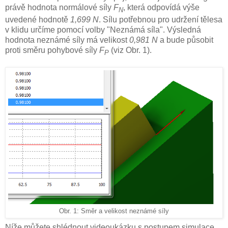
právě hodnota normálové síly
F
, která odpovídá výše
N
uvedené hodnotě
1,699 N
. Sílu potřebnou pro udržení tělesa
v klidu určíme pomocí volby "Neznámá síla". Výsledná
hodnota neznámé síly má velikost
0,981 N
a bude působit
proti směru pohybové síly
F
(viz Obr. 1).
P
Obr. 1: Směr a velikost neznámé síly
Níže můžete shlédnout videoukázku s postupem simulace.