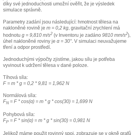
díky své jednoduchosti umožní ověřit, že je výsledek
simulace správně.
Parametry zadání jsou následující: hmotnost tělesa na
nakloněné rovině je
m = 0,2 kg
, gravitační zrychlení má
2
2
hodnotu
g = 9,810 m/s
(v Inventoru je zadáno
9810 mm/s
),
úhel nakloněné roviny je
α = 30°
. V simulaci neuvažujeme
tření a odpor prostředí.
Jednoduchými výpočty zjistíme, jakou sílu je potřeba
vyvinout k udržení tělesa v dané poloze.
Tíhová síla:
F = m * g = 0,2 * 9,81 = 1,962 N
Normálová síla:
F
= F * cos(α) = m * g * cos(30) = 1,699 N
N
Pohybová síla:
F
= F * sin(α) = m * g * sin(30) = 0,981 N
P
Jelikož máme použit rovinný spoj, zobrazuje se v okně grafů