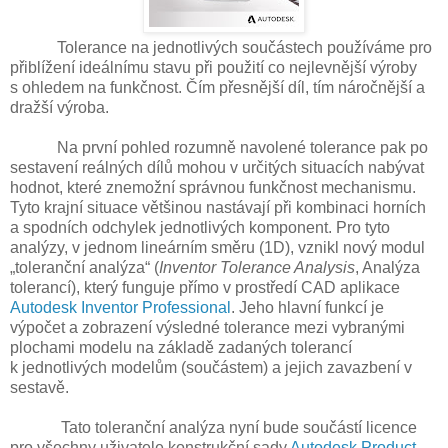
Tolerance na jednotlivých součástech používáme pro
přiblížení ideálnímu stavu při použití co nejlevnější výroby
s ohledem na funkčnost. Čím přesnější díl, tím náročnější a
dražší výroba.
Na první pohled rozumně navolené tolerance pak po
sestavení reálných dílů mohou v určitých situacích nabývat
hodnot, které znemožní správnou funkčnost mechanismu.
Tyto krajní situace většinou nastávají při kombinaci horních
a spodních odchylek jednotlivých komponent. Pro tyto
analýzy, v jednom lineárním směru (1D), vznikl nový modul
„toleranční analýza“ (
Inventor Tolerance Analysis
, Analýza
tolerancí), který funguje přímo v prostředí CAD aplikace
Autodesk Inventor Professional
. Jeho hlavní funkcí je
výpočet a zobrazení výsledné tolerance mezi vybranými
plochami modelu na základě zadaných tolerancí
k jednotlivých modelům (součástem) a jejich zavazbení v
sestavě.
Tato toleranční analýza nyní bude součástí licence
pro všechny uživatele konstrukční sady
Autodesk Product