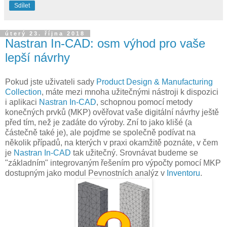
Sdílet
úterý 23. října 2018
Nastran In-CAD: osm výhod pro vaše
lepší návrhy
Pokud jste uživateli sady
Product Design & Manufacturing
Collection
, máte mezi mnoha užitečnými nástroji k dispozici
i aplikaci
Nastran In-CAD
, schopnou pomocí metody
konečných prvků (MKP) ověřovat vaše digitální návrhy ještě
před tím, než je zadáte do výroby. Zní to jako klišé (a
částečně také je), ale pojďme se společně podívat na
několik případů, na kterých v praxi okamžitě poznáte, v čem
je
Nastran In-CAD
tak užitečný. Srovnávat budeme se
"základním" integrovaným řešením pro výpočty pomocí MKP
dostupným jako modul Pevnostních analýz v
Inventoru
.