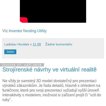
Viz
Inventor Nesting Utility
Ladislav Horálek
v
11:08
Žádné komentáře:
Sdílet
čtvrtek 27. září 2018
Strojírenské návrhy ve virtuální realitě
Ne vždy je samotný 3D model dostatečný pro prezentaci
výrobků zákazníkům. Je řada detailů, hlavně s ohledem na
funkčnost, které pro svoji prezentaci vyžadují vyšší úroveň
interaktivity s modelem, možnost si zařízení projít či "vzít do
ruky".