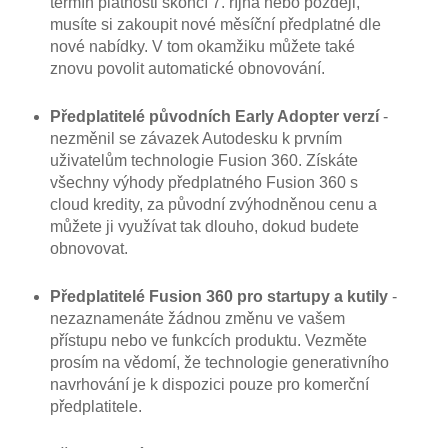
termín platnosti skončí 7. října nebo později,
musíte si zakoupit nové měsíční předplatné dle
nové nabídky. V tom okamžiku můžete také
znovu povolit automatické obnovování.
Předplatitelé původních Early Adopter verzí
-
nezměnil se závazek Autodesku k prvním
uživatelům technologie Fusion 360. Získáte
všechny výhody předplatného Fusion 360 s
cloud kredity, za původní zvýhodněnou cenu a
můžete ji využívat tak dlouho, dokud budete
obnovovat.
Předplatitelé Fusion 360 pro startupy a kutily
-
nezaznamenáte žádnou změnu ve vašem
přístupu nebo ve funkcích produktu. Vezměte
prosím na vědomí, že technologie generativního
navrhování je k dispozici pouze pro komerční
předplatitele.