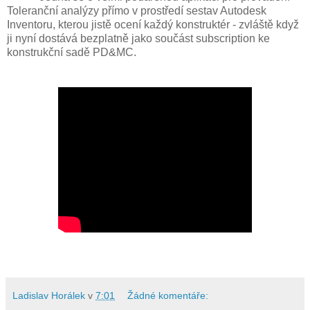
Toleranční analýzy přímo v prostředí sestav Autodesk
Inventoru, kterou jistě ocení každý konstruktér - zvláště když
ji nyní dostává bezplatně jako součást subscription ke
konstrukční sadě PD&MC.
Ladislav Horálek
v
7:01
Žádné komentáře: