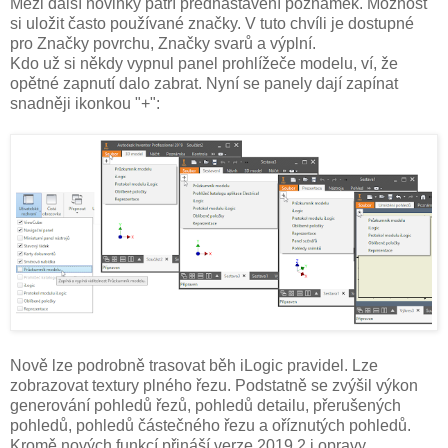
Mezi další novinky patří přednastavení poznámek. Možnost
si uložit často používané značky. V tuto chvíli je dostupné
pro Značky povrchu, Značky svarů a výplní.
Kdo už si někdy vypnul panel prohlížeče modelu, ví, že
opětné zapnutí dalo zabrat. Nyní se panely dají zapínat
snadněji ikonkou "+":
Nově lze podrobně trasovat běh iLogic pravidel. Lze
zobrazovat textury plného řezu. Podstatně se zvýšil výkon
generování pohledů řezů, pohledů detailu, přerušených
pohledů, pohledů částečného řezu a oříznutých pohledů.
Kromě nových funkcí přináší verze 2019.2 i opravy