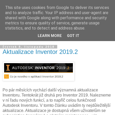
This site uses cookies from Google to deliver its services
and to analyze traffic. Your IP address and user-agent are
shared with Google along with performance and security
metrics to ensure quality of service, generate usage
statistics, and to detect and address abuse.
LEARN MORE
GOT IT
▼
čtvrtek 8. listopadu 2018
Aktualizace Inventor 2019.2
Po pár měsících vychází další významná aktualizace
Inventoru. Tentokrát již druhá pro Inventor 2019. Nalezneme
v ní řadu nových funkcí, a to napříč celou funkčností
Autodesk Inventoru. V tomto článku uvádím ty nejdůležitější
aktualizace. Aktualizace je dostupná všem uživatelům se