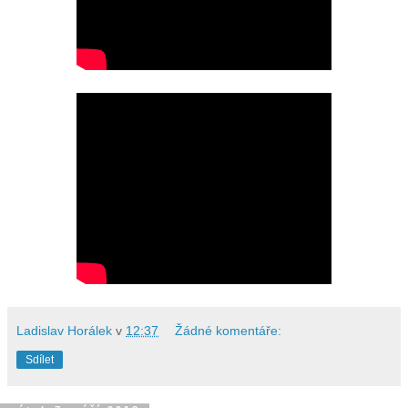
Ladislav Horálek
v
12:37
Žádné komentáře:
Sdílet