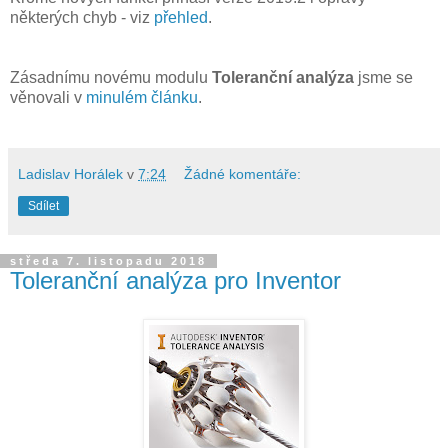
některých chyb - viz
přehled
.
Zásadnímu novému modulu
Toleranční analýza
jsme se
věnovali v
minulém článku
.
Ladislav Horálek
v
7:24
Žádné komentáře:
Sdílet
středa 7. listopadu 2018
Toleranční analýza pro Inventor