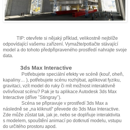
TIP: otevřete si nějaký příklad, velikostně nejblíže
odpovídající vašemu zařízení. Vymažte/potlačte stávající
model a do tohoto předpřipraveného prostředí nahrajte svoje
data.
3ds Max Interactive
Potřebujete speciální efekty ve scéně (kouř, oheň,
kapaliny… ), potřebujete scénu rozhýbat, aplikovat fyziku,
gravitaci, vzít model do ruky či mít možnost interaktivně
ovlivňovat scénu? Pak je tu aplikace Autodesk 3ds Max
Interactive (dříve "Stingray").
Scéna se připravuje v prostředí 3ds Max a
následně se „na kliknutí“ převede do 3ds Max Interactive.
Zde může zůstat tak, jak je, nebo se doplňuje interaktivita
s modelem, spouštění animací po dotknutí modelu, vstupu
do určitého prostoru apod.