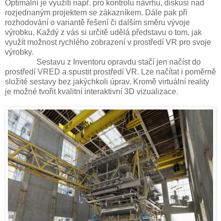
Optimální je využití např. pro kontrolu návrhu, diskusi nad
rozjednaným projektem se zákazníkem. Dále pak při
rozhodování o variantě řešení či dalším směru vývoje
výrobku. Každý z vás si určitě udělá představu o tom, jak
využít možnost rychlého zobrazení v prostředí VR pro svoje
výrobky.
Sestavu z Inventoru opravdu stačí jen načíst do
prostředí VRED a spustit prostředí VR. Lze načítat i poměrně
složité sestavy bez jakýchkoli úprav. Kromě virtuální reality
je možné tvořit kvalitní interaktivní 3D vizualizace.