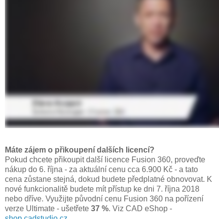
Máte zájem o přikoupení dalších licencí?
Pokud chcete přikoupit další licence Fusion 360, proveďte
nákup do 6. října - za aktuální cenu cca 6.900 Kč - a tato
cena zůstane stejná, dokud budete předplatné obnovovat. K
nové funkcionalitě budete mít přístup ke dni 7. října 2018
nebo dříve. Využijte původní cenu Fusion 360 na pořízení
verze Ultimate - ušetřete
37 %
. Viz CAD eShop -
shop.cadstudio.cz
.