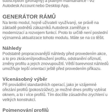
subscription (pronájmy) a platným maintanance - viz
Autodesk Account nebo Desktop App.
GENERÁTOR RÁMŮ
Na tento modul, hojně uživateli využívaný, se právě na
základě podnětů zákazníků Autodesk zaměřuje s
modernizací a rozvojem funkcí. Proto to určitě není poslední
významná aktualizace tohoto modulu. Máte se na co těšit.
Náhledy
Podstatně propracovanější náhledy před provedením akce,
a to pro zkrácení/prodloužení profilu, odstranění oříznutí,
změny profilu a jejich znovupoužití. Větší barevnost náhledů
umožňuje lepší orientaci ještě před provedením příkazu.
Vícenásobný výběr
Při provádění standardních operací, jako je vzájemné
ořezání profilů (pokos/zážez), je možné dnes profily vybírat
oknem, a to i více profilů. Tím docílíte zásadního zrychlení u
velkých konstrukcí.
Pojmenování profilů