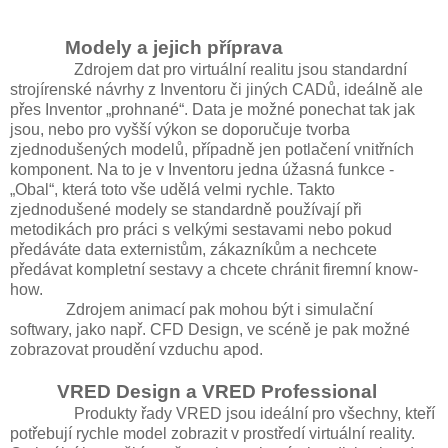
Modely a jejich příprava
Zdrojem dat pro virtuální realitu jsou standardní
strojírenské návrhy z Inventoru či jiných CADů, ideálně ale
přes Inventor „prohnané“. Data je možné ponechat tak jak
jsou, nebo pro vyšší výkon se doporučuje tvorba
zjednodušených modelů, případně jen potlačení vnitřních
komponent. Na to je v Inventoru jedna úžasná funkce -
„Obal“, která toto vše udělá velmi rychle. Takto
zjednodušené modely se standardně používají při
metodikách pro práci s velkými sestavami nebo pokud
předáváte data externistům, zákazníkům a nechcete
předávat kompletní sestavy a chcete chránit firemní know-
how.
Zdrojem animací pak mohou být i simulační
softwary, jako např. CFD Design, ve scéně je pak možné
zobrazovat proudění vzduchu apod.
VRED Design a VRED Professional
Produkty řady VRED jsou ideální pro všechny, kteří
potřebují rychle model zobrazit v prostředí virtuální reality.