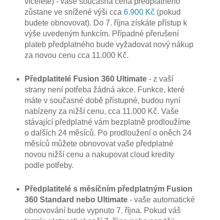
víceleté) - vaše současná cena předplatného
zůstane ve snížené výši cca
6.900 Kč
(pokud
budete obnovovat). Do 7. října získáte přístup k
výše uvedeným funkcím. Případné přerušení
plateb předplatného bude vyžadovat nový nákup
za novou cenu cca 11.000 Kč.
Předplatitelé Fusion 360 Ultimate
- z vaší
strany není potřeba žádná akce. Funkce, které
máte v současné době přístupné, budou nyní
nabízeny za nižší cenu, cca 11.000 Kč. Vaše
stávající předplatné vám bezplatně prodloužíme
o dalších 24 měsíců. Po prodloužení o oněch 24
měsíců můžete obnovovat vaše předplatné
novou nižší cenu a nakupovat cloud kredity
podle potřeby.
Předplatitelé s měsíčním předplatným Fusion
360 Standard nebo Ultimate
- vaše automatické
obnovování bude vypnuto 7. října. Pokud váš