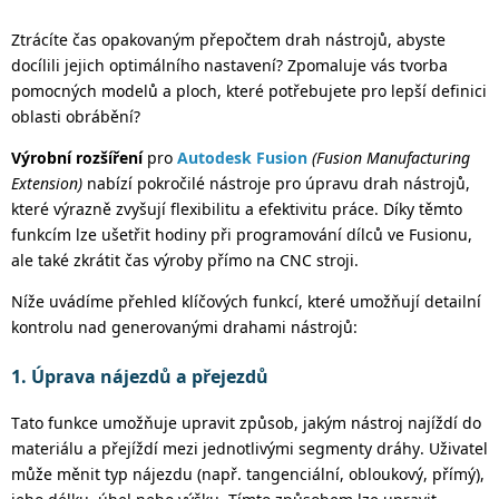
Ztrácíte čas opakovaným přepočtem drah nástrojů, abyste
docílili jejich optimálního nastavení? Zpomaluje vás tvorba
pomocných modelů a ploch, které potřebujete pro lepší definici
oblasti obrábění?
Výrobní rozšíření
pro
Autodesk Fusion
(Fusion Manufacturing
Extension)
nabízí pokročilé nástroje pro úpravu drah nástrojů,
které výrazně zvyšují flexibilitu a efektivitu práce.
Díky těmto
funkcím lze ušetřit hodiny při programování dílců ve Fusionu,
ale také zkrátit čas výroby přímo na CNC stroji.
Níže uvádíme přehled klíčových funkcí, které umožňují detailní
kontrolu nad generovanými drahami
nástrojů
:
1. Úprava nájezdů a přejezdů
Tato funkce umožňuje upravit způsob, jakým nástroj najíždí do
materiálu a přejíždí mezi jednotlivými segmenty dráhy. Uživatel
může měnit typ nájezdu (např. tangenciální, obloukový, přímý),