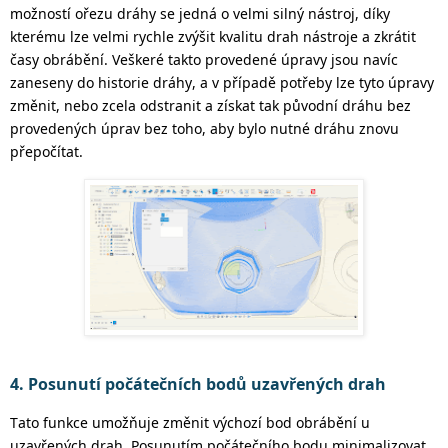
možností ořezu dráhy se jedná o velmi silný nástroj, díky
kterému lze velmi rychle zvýšit kvalitu drah nástroje a zkrátit
časy obrábění.
Veškeré takto provedené úpravy jsou navíc
zaneseny do historie dráhy, a v případě potřeby lze tyto úpravy
změnit, nebo zcela odstranit a získat tak původní dráhu bez
provedených úprav bez toho, aby bylo nutné
dráhu znovu
přepočítat.
4. Posunutí počátečních bodů uzavřených drah
Tato funkce umožňuje změnit výchozí bod obrábění u
uzavřených drah
. Posunutím počátečního bodu minimalizovat