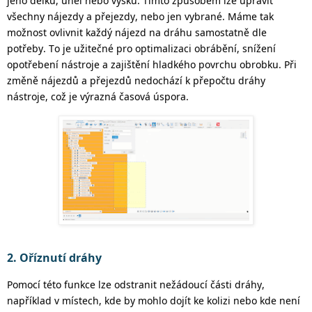
jeho délku, úhel nebo výšku.
Tímto způsobem lze upravit
všechny nájezdy a přejezdy, nebo jen vybrané. Máme tak
možnost ovlivnit každý nájezd na dráhu samostatně dle
potřeby.
To je užitečné pro optimalizaci obrábění, snížení
opotřebení nástroje a zajištění hladkého povrchu obrobku.
Při
změně nájezdů a přejezdů nedochází k přepočtu dráhy
nástroje, což je výrazná časová úspora.
2. Oříznutí dráhy
Pomocí této funkce lze odstranit nežádoucí části dráhy,
například v místech, kde by mohlo dojít ke kolizi nebo kde není