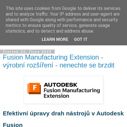
This site uses cookies from Google to deliver its services
and to analyze traffic. Your IP address and user-agent are
shared with Google along with performance and security
metrics to ensure quality of service, generate usage
statistics, and to detect and address abuse.
LEARN MORE
GOT IT
▼
čtvrtek 23. října 2025
Fusion Manufacturing Extension -
výrobní rozšíření - nenechte se brzdit
Efektivní úpravy drah nástrojů v Autodesk
Fusion