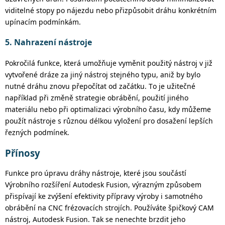
viditelné stopy po nájezdu nebo přizpůsobit dráhu konkrétním
upínacím podmínkám.
5. Nahrazení nástroje
Pokročilá funkce, která umožňuje vyměnit použitý nástroj v již
vytvořené dráze za jiný
nástroj stejného typu
, aniž by bylo
nutné dráhu znovu
přepočítat
od začátku. To je užitečné
například při změně strategie obrábění, použití jiného
materiálu nebo při optimalizaci výrobního času
, kdy
můžeme
použít nástroje s různou délkou vyložení
pro dosažení lepších
řezných podmínek.
Přínosy
Funkce pro úpravu dráhy nástroje, které jsou součástí
Výrobního rozšíření Autodesk
Fusion
, výrazným způsobem
přispívají ke zvýšení
efektivity
přípravy výroby i samotného
obrábění na CNC frézovacích strojích. Používáte špičkový CAM
nástroj, Autodesk Fusion. Tak se nenechte brzdit jeho