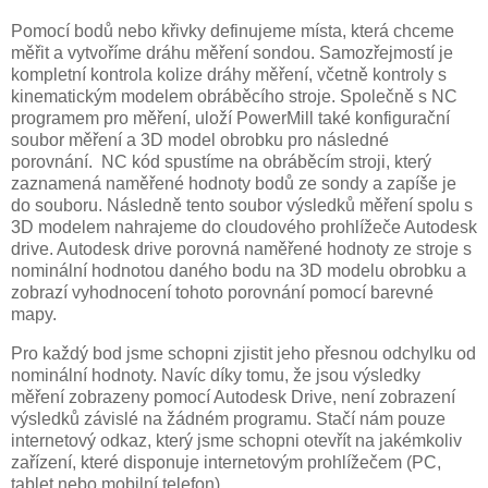
Pomocí bodů nebo křivky definujeme místa, která chceme
měřit a vytvoříme dráhu měření sondou. Samozřejmostí je
kompletní kontrola kolize dráhy měření, včetně kontroly s
kinematickým modelem obráběcího stroje. Společně s NC
programem pro měření, uloží PowerMill také konfigurační
soubor měření a 3D model obrobku pro následné
porovnání. NC kód spustíme na obráběcím stroji, který
zaznamená naměřené hodnoty bodů ze sondy a zapíše je
do souboru. Následně tento soubor výsledků měření spolu s
3D modelem nahrajeme do cloudového prohlížeče Autodesk
drive. Autodesk drive porovná naměřené hodnoty ze stroje s
nominální hodnotou daného bodu na 3D modelu obrobku a
zobrazí vyhodnocení tohoto porovnání pomocí barevné
mapy.
Pro každý bod jsme schopni zjistit jeho přesnou odchylku od
nominální hodnoty. Navíc díky tomu, že jsou výsledky
měření zobrazeny pomocí Autodesk Drive, není zobrazení
výsledků závislé na žádném programu. Stačí nám pouze
internetový odkaz, který jsme schopni otevřít na jakémkoliv
zařízení, které disponuje internetovým prohlížečem (PC,
tablet nebo mobilní telefon).