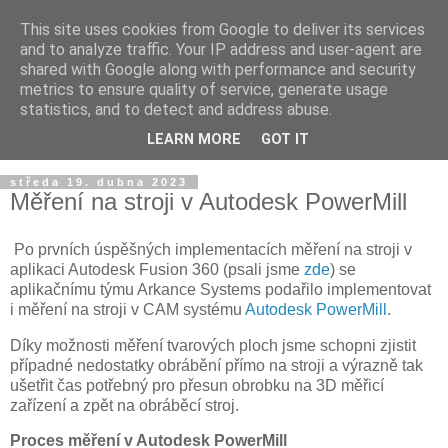
This site uses cookies from Google to deliver its services
and to analyze traffic. Your IP address and user-agent are
shared with Google along with performance and security
metrics to ensure quality of service, generate usage
statistics, and to detect and address abuse.
LEARN MORE
GOT IT
▼
středa 19. dubna 2023
Měření na stroji v Autodesk PowerMill
Po prvních úspěšných implementacích měření na stroji v
aplikaci Autodesk Fusion 360 (psali jsme
zde
) se
aplikačnímu týmu Arkance Systems podařilo implementovat
i měření na stroji v CAM systému
Autodesk PowerMill
.
Díky možnosti měření tvarových ploch jsme schopni zjistit
případné nedostatky obrábění přímo na stroji a výrazně tak
ušetřit čas potřebný pro přesun obrobku na 3D měřicí
zařízení a zpět na obráběcí stroj.
Proces měření v Autodesk PowerMill