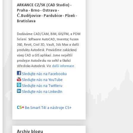
ARKANCE CZ/SK (CAD Studio) -
Praha - Brno - Ostrava -
Č.Budějovice - Pardubice - Plzeň -
Bratislava
Dodáváme CAD/CAM, BIM, GIS/FM, a PDM
řešení. Software AutoCAD, Inventor, Fusion
360, Revit, Civil 3D, Vault, 3ds Max a další
produkty Autodesk. Provádíme zakázkový
vývoj CAD a GIS aplikací. Jsme největší
prodejce Autodesku na světě a školicí
středisko Autodesk. Viz
další informace
.
Sledujte nás na Facebooku
Sledujte nás na YouTube
Sledujte nás na Twitteru
Sledujte nás na LinkedIn
Be.Smart T4I a nástroje CS+
Archiv blogu