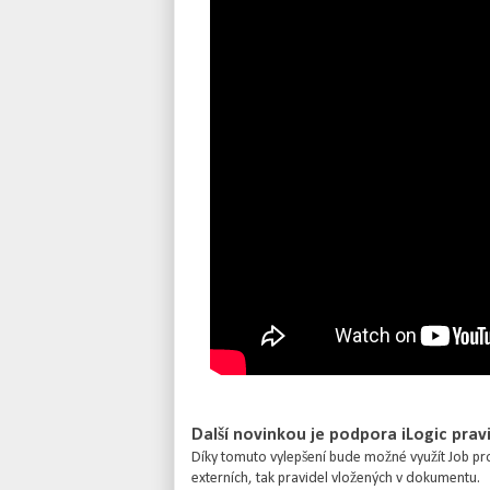
Další novinkou je podpora iLogic prav
Díky tomuto vylepšení bude možné využít Job proc
externích, tak pravidel vložených v dokumentu.