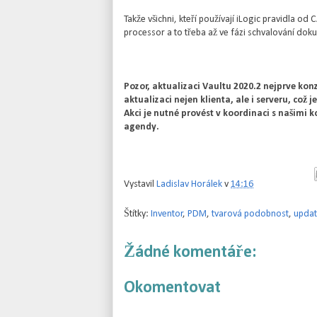
Takže všichni, kteří používají iLogic pravidla od 
processor a to třeba až ve fázi schvalování dok
Pozor, aktualizaci Vaultu 2020.2 nejprve konz
aktualizaci nejen klienta, ale i serveru, což
Akci je nutné provést v koordinaci s našimi
agendy.
Vystavil
Ladislav Horálek
v
14:16
Štítky:
Inventor
,
PDM
,
tvarová podobnost
,
upda
Žádné komentáře:
Okomentovat