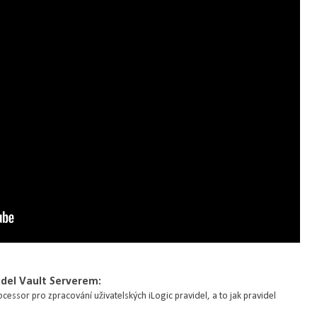
idel Vault Serverem:
essor pro zpracování uživatelských iLogic pravidel, a to jak pravidel