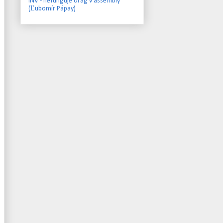
INV - nefunguje drag v assembly
(Ľubomír Pápay)