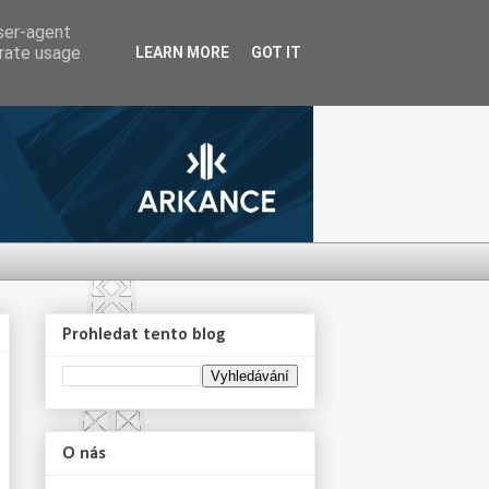
user-agent
erate usage
LEARN MORE
GOT IT
Prohledat tento blog
O nás