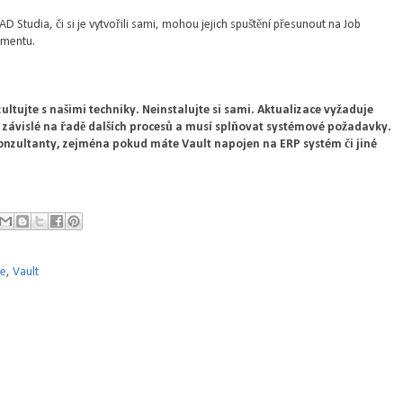
CAD Studia, či si je vytvořili sami, mohou jejich spuštění přesunout na Job
umentu.
ultujte s našimi techniky. Neinstalujte si sami. Aktualizace vyžaduje
 je závislé na řadě dalších procesů a musí splňovat systémové požadavky.
 konzultanty, zejména pokud máte Vault napojen na ERP systém či jiné
te
,
Vault