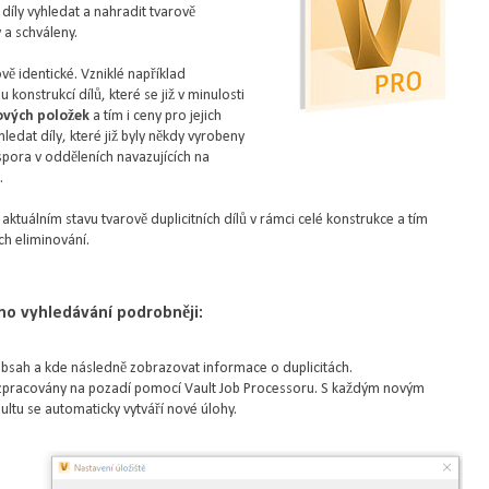
díly vyhledat a nahradit tvarově
y a schváleny.
ově identické. Vzniklé například
onstrukcí dílů, které se již v minulosti
ových položek
a tím i ceny pro jejich
ledat díly, které již byly někdy vyrobeny
spora v odděleních navazujících na
.
ktuálním stavu tvarově duplicitních dílů v rámci celé konstrukce a tím
ch eliminování.
o vyhledávání podrobněji:
obsah a kde následně zobrazovat informace o duplicitách.
ak zpracovány na pozadí pomocí Vault Job Processoru. S každým novým
tu se automaticky vytváří nové úlohy.