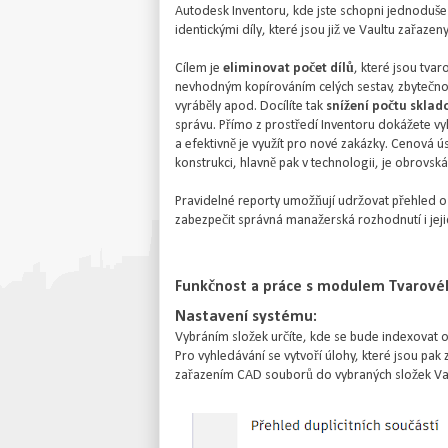
Autodesk Inventoru, kde jste schopni jednoduše 
identickými díly, které jsou již ve Vaultu zařazen
Cílem je
eliminovat počet dílů
, které jsou tvar
nevhodným kopírováním celých sestav, zbytečnou k
vyráběly apod. Docílíte tak
snížení počtu sklad
správu. Přímo z prostředí Inventoru dokážete vyh
a efektivně je využít pro nové zakázky. Cenová ú
konstrukci, hlavně pak v technologii, je obrovská
Pravidelné reporty umožňují udržovat přehled o a
zabezpečit správná manažerská rozhodnutí i jeji
Funkčnost a práce s modulem Tvarovéh
Nastavení systému:
Vybráním složek určíte, kde se bude indexovat 
Pro vyhledávání se vytvoří úlohy, které jsou p
zařazením CAD souborů do vybraných složek Vaul