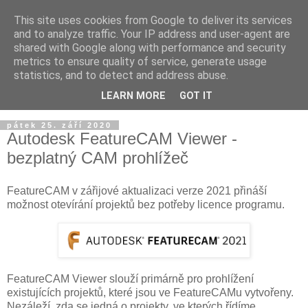
This site uses cookies from Google to deliver its services
and to analyze traffic. Your IP address and user-agent are
shared with Google along with performance and security
metrics to ensure quality of service, generate usage
statistics, and to detect and address abuse.
LEARN MORE
GOT IT
▼
pátek 25. září 2020
Autodesk FeatureCAM Viewer -
bezplatný CAM prohlížeč
FeatureCAM v zářijové aktualizaci verze 2021 přináší
možnost otevírání projektů bez potřeby licence programu.
FeatureCAM Viewer slouží primárně pro prohlížení
existujících projektů, které jsou ve FeatureCAMu vytvořeny.
Nezáleží, zda se jedná o projekty, ve kterých řídíme