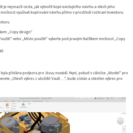
je nejsnazší cesta, jak vytvořit kopii existujícího návrhu a všech jeho
možnost využívat kopírování návrhu přímo v prostředí rozhraní Inventoru.
entoru
ítkem „Copy design“
Použití“ nebo „Místo použití“ vyberte pod pravým tlačítkem možnost „Copy
klí
“ byla přidána podpora pro
Stavy modelů
. Nyní, pokud v záložce „Model“ pro
rete „Otevři výkres z uložiště Vault…“, bude získán a otevřen výkres pro