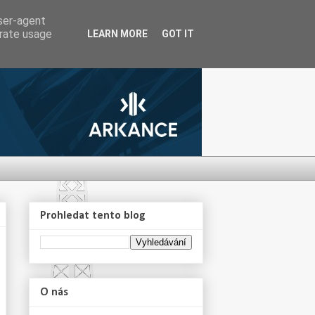
user-agent
erate usage
LEARN MORE
GOT IT
Prohledat tento blog
O nás