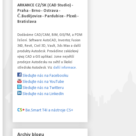
ARKANCE CZ/SK (CAD Studio) -
Praha - Brno - Ostrava -
Č.Budějovice - Pardubice - Plzeň -
Bratislava
Dodáváme CAD/CAM, BIM, GIS/FM, a PDM
řešení. Software AutoCAD, Inventor, Fusion
360, Revit, Civil 3D, Vault, 3ds Max a další
produkty Autodesk. Provádíme zakázkový
vývoj CAD a GIS aplikací. Jsme největší
prodejce Autodesku na světě a školicí
středisko Autodesk. Viz
další informace
.
Sledujte nás na Facebooku
Sledujte nás na YouTube
Sledujte nás na Twitteru
Sledujte nás na LinkedIn
Be.Smart T4I a nástroje CS+
Archiv blogu