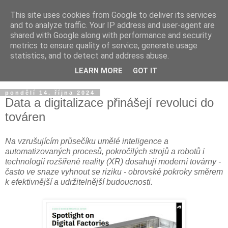
This site uses cookies from Google to deliver its services
and to analyze traffic. Your IP address and user-agent are
shared with Google along with performance and security
metrics to ensure quality of service, generate usage
statistics, and to detect and address abuse.
LEARN MORE
GOT IT
▼
pondělí 14. října 2024
Data a digitalizace přinášejí revoluci do
továren
Na vzrušujícím průsečíku umělé inteligence a
automatizovaných procesů, pokročilých strojů a robotů i
technologií rozšířené reality (XR) dosahují moderní továrny -
často ve snaze vyhnout se riziku - obrovské pokroky směrem
k efektivnější a udržitelnější budoucnosti.