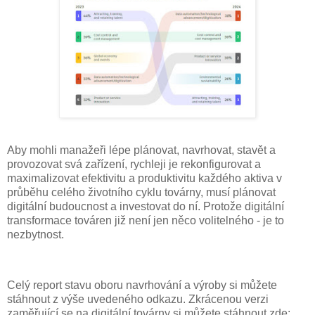
Aby mohli manažeři lépe plánovat, navrhovat, stavět a
provozovat svá zařízení, rychleji je rekonfigurovat a
maximalizovat efektivitu a produktivitu každého aktiva v
průběhu celého životního cyklu továrny, musí plánovat
digitální budoucnost a investovat do ní. Protože digitální
transformace továren již není jen něco volitelného - je to
nezbytnost.
Celý report stavu oboru navrhování a výroby si můžete
stáhnout z výše uvedeného odkazu. Zkrácenou verzi
zaměřující se na digitální továrny si můžete stáhnout zde: