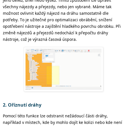
jeho délku, úhel nebo výšku.
Tímto způsobem lze upravit
všechny nájezdy a přejezdy, nebo jen vybrané. Máme tak
možnost ovlivnit každý nájezd na dráhu samostatně dle
potřeby.
To je užitečné pro optimalizaci obrábění, snížení
opotřebení nástroje a zajištění hladkého povrchu obrobku.
Při
změně nájezdů a přejezdů nedochází k přepočtu dráhy
nástroje, což je výrazná časová úspora.
2. Oříznutí dráhy
Pomocí této funkce lze odstranit nežádoucí části dráhy,
například v místech, kde by mohlo dojít ke kolizi nebo kde není