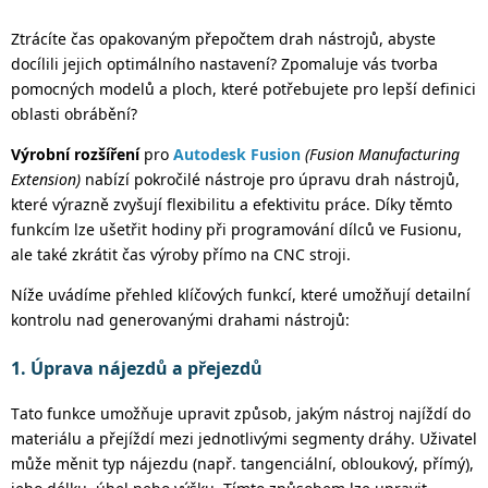
Ztrácíte čas opakovaným přepočtem drah nástrojů, abyste
docílili jejich optimálního nastavení? Zpomaluje vás tvorba
pomocných modelů a ploch, které potřebujete pro lepší definici
oblasti obrábění?
Výrobní rozšíření
pro
Autodesk Fusion
(Fusion Manufacturing
Extension)
nabízí pokročilé nástroje pro úpravu drah nástrojů,
které výrazně zvyšují flexibilitu a efektivitu práce.
Díky těmto
funkcím lze ušetřit hodiny při programování dílců ve Fusionu,
ale také zkrátit čas výroby přímo na CNC stroji.
Níže uvádíme přehled klíčových funkcí, které umožňují detailní
kontrolu nad generovanými drahami
nástrojů
:
1. Úprava nájezdů a přejezdů
Tato funkce umožňuje upravit způsob, jakým nástroj najíždí do
materiálu a přejíždí mezi jednotlivými segmenty dráhy. Uživatel
může měnit typ nájezdu (např. tangenciální, obloukový, přímý),