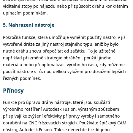
viditelné stopy po nájezdu nebo přizpůsobit dráhu konkrétním
upínacím podmínkám.
5. Nahrazení nástroje
Pokročilá funkce, která umožňuje vyměnit použitý nástroj v již
vytvořené dráze za jiný
nástroj stejného typu
, aniž by bylo
nutné dráhu znovu
přepočítat
od začátku. To je užitečné
například při změně strategie obrábění, použití jiného
materiálu nebo při optimalizaci výrobního času
, kdy
můžeme
použít nástroje s různou délkou vyložení
pro dosažení lepších
řezných podmínek.
Přínosy
Funkce pro úpravu dráhy nástroje, které jsou součástí
Výrobního rozšíření Autodesk
Fusion
, výrazným způsobem
přispívají ke zvýšení
efektivity
přípravy výroby i samotného
obrábění na CNC frézovacích strojích. Používáte špičkový CAM
nástroj, Autodesk Fusion. Tak se nenechte brzdit jeho