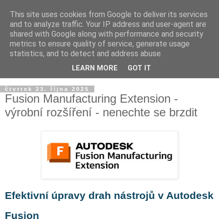
This site uses cookies from Google to deliver its services
and to analyze traffic. Your IP address and user-agent are
shared with Google along with performance and security
metrics to ensure quality of service, generate usage
statistics, and to detect and address abuse.
LEARN MORE
GOT IT
▼
čtvrtek 23. října 2025
Fusion Manufacturing Extension -
výrobní rozšíření - nenechte se brzdit
Efektivní úpravy drah nástrojů v Autodesk
Fusion