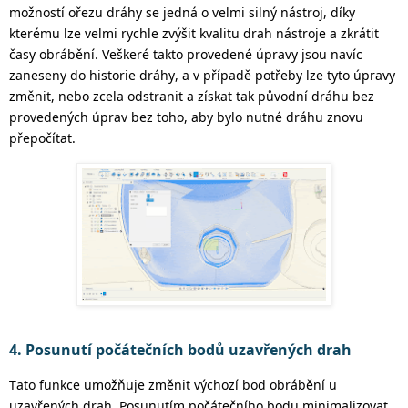
možností ořezu dráhy se jedná o velmi silný nástroj, díky
kterému lze velmi rychle zvýšit kvalitu drah nástroje a zkrátit
časy obrábění.
Veškeré takto provedené úpravy jsou navíc
zaneseny do historie dráhy, a v případě potřeby lze tyto úpravy
změnit, nebo zcela odstranit a získat tak původní dráhu bez
provedených úprav bez toho, aby bylo nutné
dráhu znovu
přepočítat.
4. Posunutí počátečních bodů uzavřených drah
Tato funkce umožňuje změnit výchozí bod obrábění u
uzavřených drah
. Posunutím počátečního bodu minimalizovat