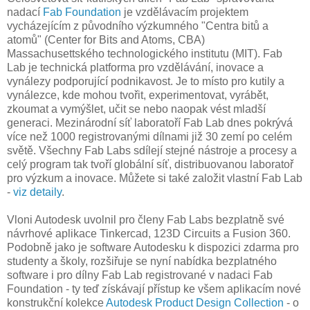
nadací
Fab Foundation
je vzdělávacím projektem
vycházejícím z původního výzkumného "Centra bitů a
atomů" (Center for Bits and Atoms, CBA)
Massachusettského technologického institutu (MIT). Fab
Lab je technická platforma pro vzdělávání, inovace a
vynálezy podporující podnikavost. Je to místo pro kutily a
vynálezce, kde mohou tvořit, experimentovat, vyrábět,
zkoumat a vymýšlet, učit se nebo naopak vést mladší
generaci. Mezinárodní síť laboratoří Fab Lab dnes pokrývá
více než 1000 registrovanými dílnami již 30 zemí po celém
světě. Všechny Fab Labs sdílejí stejné nástroje a procesy a
celý program tak tvoří globální síť, distribuovanou laboratoř
pro výzkum a inovace. Můžete si také založit vlastní Fab Lab
-
viz detaily
.
Vloni Autodesk uvolnil pro členy Fab Labs bezplatně své
návrhové aplikace Tinkercad, 123D Circuits a Fusion 360.
Podobně jako je software Autodesku k dispozici zdarma pro
studenty a školy, rozšiřuje se nyní nabídka bezplatného
software i pro dílny Fab Lab registrované v nadaci Fab
Foundation - ty teď získávají přístup ke všem aplikacím nové
konstrukční kolekce
Autodesk Product Design Collection
- o