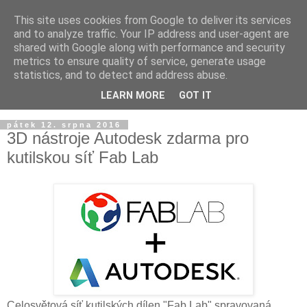
This site uses cookies from Google to deliver its services
and to analyze traffic. Your IP address and user-agent are
shared with Google along with performance and security
metrics to ensure quality of service, generate usage
statistics, and to detect and address abuse.
LEARN MORE
GOT IT
▼
pátek 12. srpna 2016
3D nástroje Autodesk zdarma pro
kutilskou síť Fab Lab
Celosvětová síť kutilských dílen "Fab Lab" spravovaná