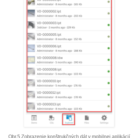
Obr.5 Zobrazenie konštrukčných dát v mobilnej aplikácií