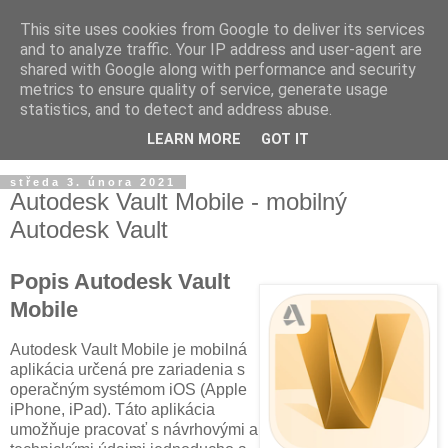
This site uses cookies from Google to deliver its services
and to analyze traffic. Your IP address and user-agent are
shared with Google along with performance and security
metrics to ensure quality of service, generate usage
statistics, and to detect and address abuse.
LEARN MORE
GOT IT
▼
středa 3. února 2021
Autodesk Vault Mobile - mobilný
Autodesk Vault
Popis Autodesk Vault
Mobile
Autodesk Vault Mobile je mobilná
aplikácia určená pre zariadenia s
operačným systémom iOS (Apple
iPhone, iPad). Táto aplikácia
umožňuje pracovať s návrhovými a