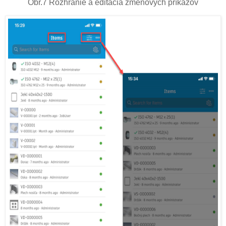
Obr.7 Rozhranie a editácia zmenových príkazov