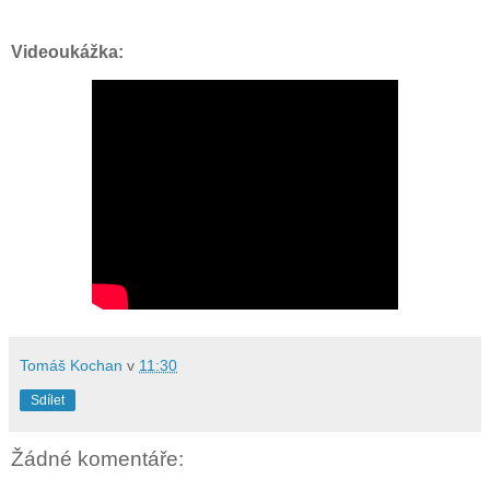
Videoukážka:
Tomáš Kochan
v
11:30
Sdílet
Žádné komentáře: