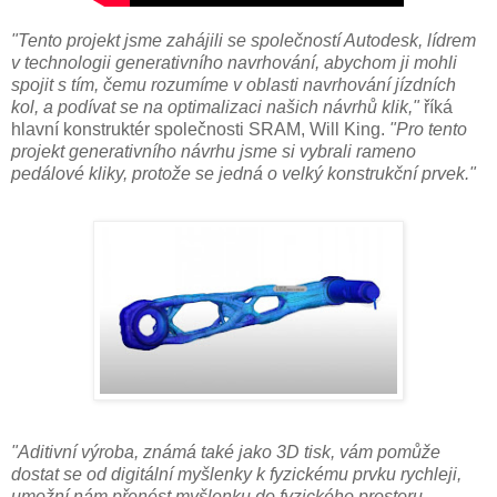
"Tento projekt jsme zahájili se společností Autodesk, lídrem
v technologii generativního navrhování, abychom ji mohli
spojit s tím, čemu rozumíme v oblasti navrhování jízdních
kol, a podívat se na optimalizaci našich návrhů klik,"
říká
hlavní konstruktér společnosti SRAM, Will King.
"Pro tento
projekt generativního návrhu jsme si vybrali rameno
pedálové kliky, protože se jedná o velký konstrukční prvek."
"Aditivní výroba, známá také jako 3D tisk, vám pomůže
dostat se od digitální myšlenky k fyzickému prvku rychleji,
umožní nám přenést myšlenku do fyzického prostoru,