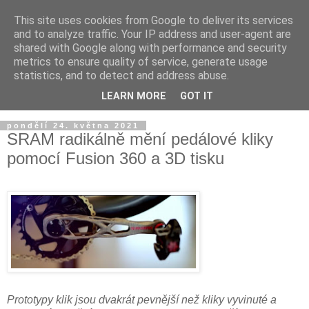
This site uses cookies from Google to deliver its services
and to analyze traffic. Your IP address and user-agent are
shared with Google along with performance and security
metrics to ensure quality of service, generate usage
statistics, and to detect and address abuse.
LEARN MORE
GOT IT
▼
pondělí 24. května 2021
SRAM radikálně mění pedálové kliky
pomocí Fusion 360 a 3D tisku
Prototypy klik jsou dvakrát pevnější než kliky vyvinuté a