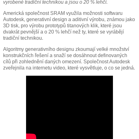
vyrobené tradiční technikou a jsou o 20 % lehčí.
Americká společnost SRAM využila možnosti softwaru
Autodesk, generativní design a aditivní výrobu, známou jako
3D tisk, pro výrobu prototypů titanových klik, které jsou
dvakrát pevnější a o 20 % lehčí než ty, které se vyrábějí
tradiční technikou.
Algoritmy generativního designu zkoumají velké množství
konstrukčních řešení a snaží se dosáhnout definovaných
cílů při zohlednění daných omezení. Společnost Autodesk
zveřejnila na internetu video, které vysvětluje, o co se jedná.