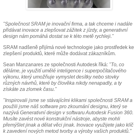
"Společnost SRAM je inovační firma, a tak chceme i nadále
přidávat inovace a zlepšovat zážitek z jízdy, a generativní
design nám pomáhá dostat se k této metě rychleji."
SRAM nadšeně přijímá nové technologie jako prostředek ke
zlepšení produktů, které může dodávat zákazníkům.
Sean Manzanares ze společnosti Autodesk říká:
"To, co
děláme, je využití umělé inteligence i superpočítačového
výkonu, který umožňuje vymyslet desítky nebo stovky
různých návrhů, které by člověka nikdy nenapadly, a ty
získáte za zlomek času."
"Inspirovali jsme se stávajícími klikami společnosti SRAM a
použili jsme náš software pro zkoumání designu, který se
nazývá Generativní design v softwaru Autodesk Fusion 360.
Musíte zavést nové konstrukční nástroje, abyste mohli
přemýšlet jinak a dělat věci jinak. Inovace využijete jako klíč
k zavedení nových metod tvorby a výroby vašich produktů."