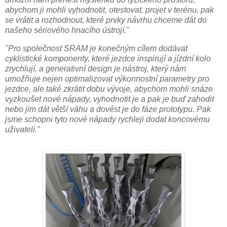
abychom ji mohli vyhodnotit, otestovat, projet v terénu, pak
se vrátit a rozhodnout, které prvky návrhu chceme dát do
našeho sériového hnacího ústrojí."
"Pro společnost SRAM je konečným cílem dodávat
cyklistické komponenty, které jezdce inspirují a jízdní kolo
zrychlují, a generativní design je nástroj, který nám
umožňuje nejen optimalizovat výkonnostní parametry pro
jezdce, ale také zkrátit dobu vývoje, abychom mohli snáze
vyzkoušet nové nápady, vyhodnotit je a pak je buď zahodit
nebo jim dát větší váhu a dovést je do fáze prototypu. Pak
jsme schopni tyto nové nápady rychleji dodat koncovému
uživateli."