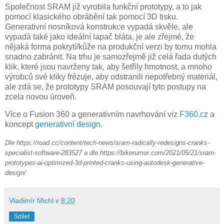
Společnost SRAM již vyrobila funkční prototypy, a to jak
pomocí klasického obrábění tak pomocí 3D tisku.
Generativní nosníková konstrukce vypadá skvěle, ale
vypadá také jako ideální lapač bláta. je ale zřejmé, že
nějaká forma pokrytí/kůže na produkční verzi by tomu mohla
snadno zabránit. Na trhu je samozřejmě již celá řada dutých
klik, které jsou navrženy tak, aby šetřily hmotnost, a mnoho
výrobců své kliky frézuje, aby odstranili nepotřebný materiál,
ale zdá se, že prototypy SRAM posouvají tyto postupy na
zcela novou úroveň.
Více o Fusion 360 a generativním navrhování viz
F360.cz
a
koncept
generativní design
.
Dle https://road.cc/content/tech-news/sram-radically-redesigns-cranks-
specialist-software-283527 a dle https://bikerumor.com/2021/05/21/sram-
prototypes-ai-optimized-3d-printed-cranks-using-autodesk-generative-
design/
Vladimír Michl
v
8:20
Sdílet