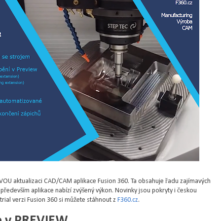
OU aktualizaci CAD/CAM aplikace Fusion 360. Ta obsahuje řadu zajímavých
, především aplikace nabízí zvýšený výkon. Novinky jsou pokryty i českou
í trial verzi Fusion 360 si můžete stáhnout z
F360.cz
.
ce v PREVIEW