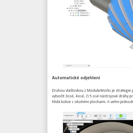
Automatické odjehlení
Druhou vlaštovkou z ModuleWorks je strategie 
vytvořit 3osé, 4osé, či 5 osé nástrojové dráhy p
hlídá kolize s okolními plochami. A velmi jedno