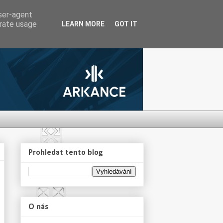
user-agent
erate usage
LEARN MORE
GOT IT
Prohledat tento blog
O nás