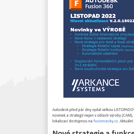
Autodesk před pár dny vydal velkou LISTOPADOV
novinek a strategií nejen v oblasti výroby (CAM)
lokalizací dostupnou na
fusioncesky.cz
. Aktuáln
Nové strategie a funk