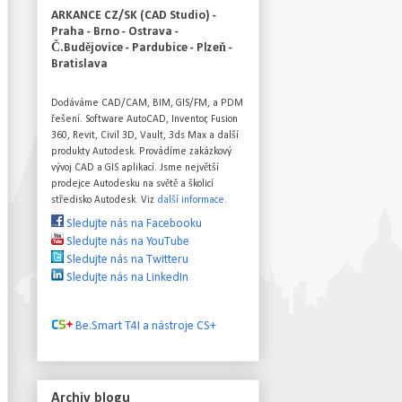
ARKANCE CZ/SK (CAD Studio) -
Praha - Brno - Ostrava -
Č.Budějovice - Pardubice - Plzeň -
Bratislava
Dodáváme CAD/CAM, BIM, GIS/FM, a PDM
řešení. Software AutoCAD, Inventor, Fusion
360, Revit, Civil 3D, Vault, 3ds Max a další
produkty Autodesk. Provádíme zakázkový
vývoj CAD a GIS aplikací. Jsme největší
prodejce Autodesku na světě a školicí
středisko Autodesk. Viz
další informace
.
Sledujte nás na Facebooku
Sledujte nás na YouTube
Sledujte nás na Twitteru
Sledujte nás na LinkedIn
Be.Smart T4I a nástroje CS+
Archiv blogu