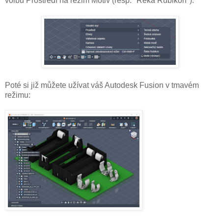
volbu Prostředí na režim Motiv (resp. "Řeka Rubikon"):
Poté si již můžete užívat váš Autodesk Fusion v tmavém
režimu: