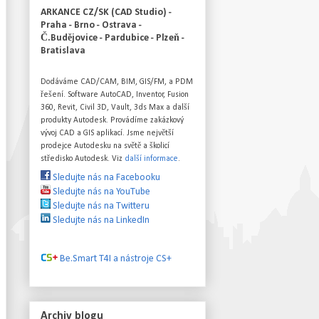
ARKANCE CZ/SK (CAD Studio) -
Praha - Brno - Ostrava -
Č.Budějovice - Pardubice - Plzeň -
Bratislava
Dodáváme CAD/CAM, BIM, GIS/FM, a PDM
řešení. Software AutoCAD, Inventor, Fusion
360, Revit, Civil 3D, Vault, 3ds Max a další
produkty Autodesk. Provádíme zakázkový
vývoj CAD a GIS aplikací. Jsme největší
prodejce Autodesku na světě a školicí
středisko Autodesk. Viz
další informace
.
Sledujte nás na Facebooku
Sledujte nás na YouTube
Sledujte nás na Twitteru
Sledujte nás na LinkedIn
Be.Smart T4I a nástroje CS+
Archiv blogu