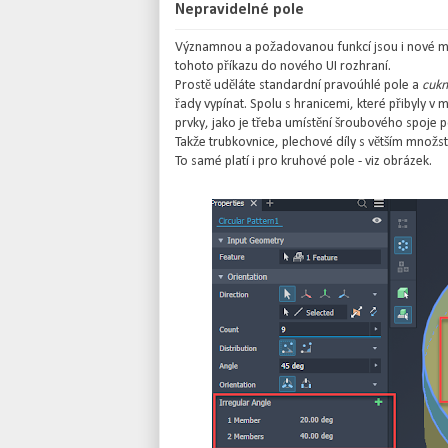
Nepravidelné pole
Významnou a požadovanou funkcí jsou i nové mo
tohoto příkazu do nového UI rozhraní.
Prostě uděláte standardní pravoúhlé pole a
cukn
řady vypínat. Spolu s hranicemi, které přibyly v m
prvky, jako je třeba umístění šroubového spoje 
Takže trubkovnice, plechové díly s větším množst
To samé platí i pro kruhové pole - viz obrázek.