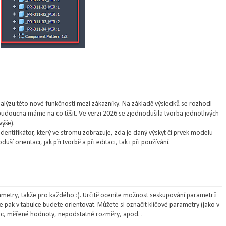
ýzu této nové funkčnosti mezi zákazníky. Na základě výsledků se rozhodl
 budoucna máme na co těšit. Ve verzi 2026 se zjednodušila tvorba jednotlivých
výše).
identifikátor, který ve stromu zobrazuje, zda je daný výskyt či prvek modelu
ší orientaci, jak při tvorbě a při editaci, tak i při používání.
metry, takže pro každého :). Určitě oceníte možnost seskupování parametrů
pak v tabulce budete orientovat. Můžete si označit klíčové parametry (jako v
gic, měřené hodnoty, nepodstatné rozměry, apod. .