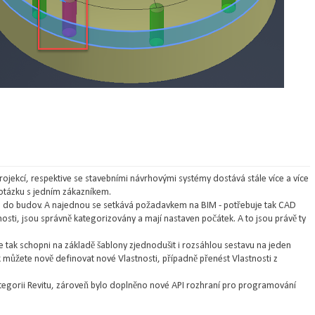
rojekcí, respektive se stavebními návrhovými systémy dostává stále více a více
 otázku s jedním zákazníkem.
á do budov. A najednou se setkává požadavkem na BIM - potřebuje tak CAD
osti, jsou správně kategorizovány a mají nastaven počátek. A to jsou právě ty
e tak schopni na základě šablony zjednodušit i rozsáhlou sestavu na jeden
pak můžete nově definovat nové Vlastnosti, případně přenést Vlastnosti z
ategorii Revitu, zároveň bylo doplněno nové API rozhraní pro programování