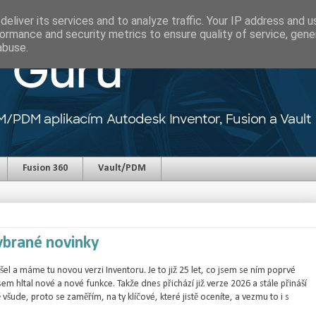
eliver its services and to analyze traffic. Your IP address and 
ormance and security metrics to ensure quality of service, gen
abuse.
Fusion 360
Vault/PDM
ybrané novinky
ešel a máme tu novou verzi Inventoru. Je to již 25 let, co jsem se ním poprvé
sem hltal nové a nové funkce. Takže dnes přichází již verze 2026 a stále přináší
šude, proto se zaměřím, na ty klíčové, které jistě oceníte, a vezmu to i s