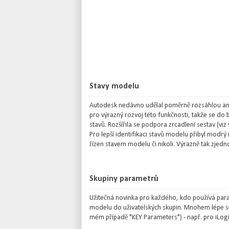
Stavy modelu
Autodesk nedávno udělal poměrně rozsáhlou anal
pro výrazný rozvoj této funkčnosti, takže se do
stavů. Rozšířila se podpora zrcadlení sestav (viz 
Pro lepší identifikaci stavů modelu přibyl modrý 
řízen stavem modelu či nikoli. Výrazně tak zjednodu
Skupiny parametrů
Užitečná novinka pro každého, kdo používá para
modelu do uživatelských skupin. Mnohem lépe se 
mém případě "KEY Parameters") - např. pro iLo