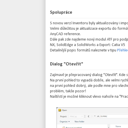
Spolupráce
S novou verzí Inventoru byly aktualizovány i imp
Velmi důležitou je aktualizace exportu do formát
AnyCAD reference.
Dále pak zde najdeme nový modul ATF pro podporu
NX, SolidEdge a SolidWorks a Export: Catia V5
Detailnější popis formátů naleznete v tipu
Přehle
Dialog "Otevřít"
Zajímavě je přepracovaný dialog "Otevřít". Kd
Na první pohled to vypadá dobře, ale velmi rychl
na první pohled dobrý, ale podle mne pro všechn
problém, takže pozor!
Naštěstí je možné kliknout vlevo nahoře na "Prac