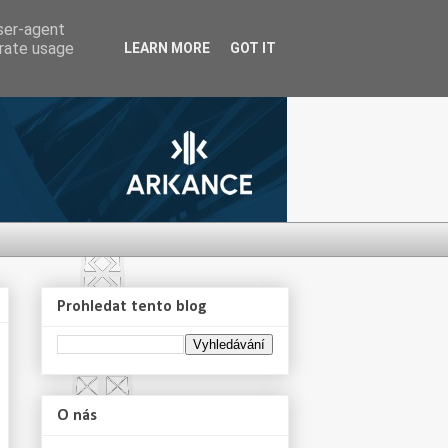
user-agent
erate usage
LEARN MORE
GOT IT
Prohledat tento blog
O nás