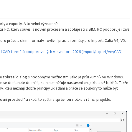
orty a exporty. A to velmi významně.
u IFC, který souvisí s novým procesem a spoluprací s BIM. IFC podporuje i živé
 práce s cizími formáty - ovlivní práci s formáty pro Import: Catia V4, V5,
d CAD formátů podporovaných v Inventoru 2026 (import/export/AnyCAD)
.
e se zobrazí dialog s podobnými možnostmi jako je průzkumník ve Windows.
e se dostanete do míst, kam nesměřuje nastavení projektu a už to křičí. Takže
y, kteří neznají dobře principy ukládání a práce se soubory to může být
ovní prostředí" a skočí to zpět na správnou složku v rámci projektu.