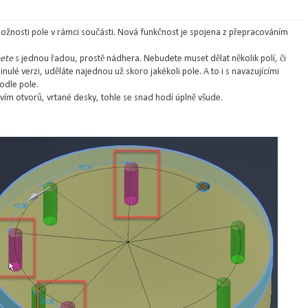
žnosti pole v rámci součásti. Nová funkčnost je spojena z přepracováním
ete
s jednou řadou, prostě nádhera. Nebudete muset dělat několik polí, či
inulé verzi, uděláte najednou už skoro jakékoli pole. A to i s navazujícími
podle pole.
vím otvorů, vrtané desky, tohle se snad hodí úplně všude.