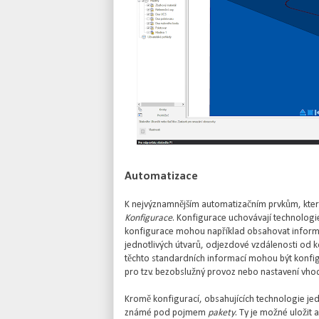
Automatizace
K nejvýznamnějším automatizačním prvkům, které
Konfigurace
. Konfigurace uchovávají technologie 
konfigurace mohou například obsahovat infor
jednotlivých útvarů, odjezdové vzdálenosti od ko
těchto standardních informací mohou být konfi
pro tzv. bezobslužný provoz nebo nastavení vhod
Kromě konfigurací, obsahujících technologie jed
známé pod pojmem
pakety
. Ty je možné uložit 