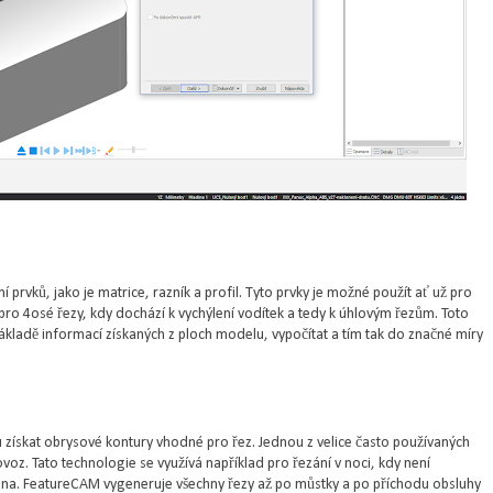
ků, jako je matrice, razník a profil. Tyto prvky je možné použít ať už pro
 pro 4osé řezy, kdy dochází k vychýlení vodítek a tedy k úhlovým řezům. Toto
kladě informací získaných z ploch modelu, vypočítat a tím tak do značné míry
ískat obrysové kontury vhodné pro řez. Jednou z velice často používaných
oz. Tato technologie se využívá například pro řezání v noci, kdy není
tomna. FeatureCAM vygeneruje všechny řezy až po můstky a po příchodu obsluhy