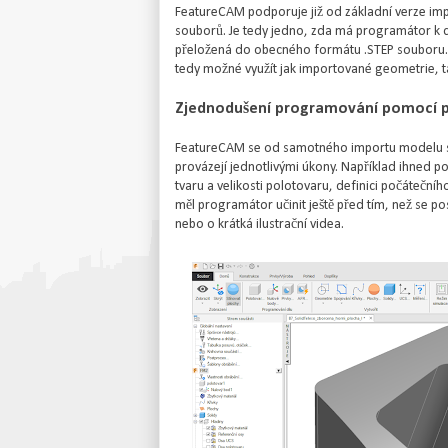
FeatureCAM podporuje již od základní verze im
souborů. Je tedy jedno, zda má programátor k di
přeložená do obecného formátu .STEP souboru.
tedy možné využít jak importované geometrie, t
Zjednodušení programování pomocí 
FeatureCAM se od samotného importu modelu s
provázejí jednotlivými úkony. Například ihned p
tvaru a velikosti polotovaru, definici počátečn
měl programátor učinit ještě před tím, než se 
nebo o krátká ilustrační videa.