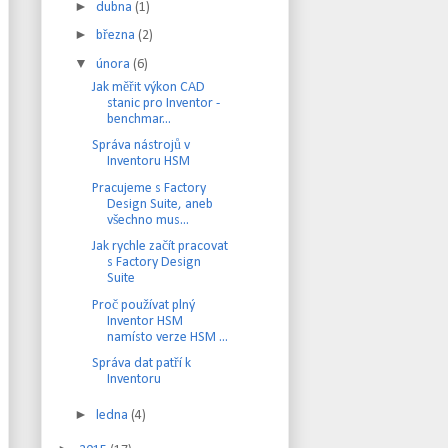
►
dubna
(1)
►
března
(2)
▼
února
(6)
Jak měřit výkon CAD
stanic pro Inventor -
benchmar...
Správa nástrojů v
Inventoru HSM
Pracujeme s Factory
Design Suite, aneb
všechno mus...
Jak rychle začít pracovat
s Factory Design
Suite
Proč používat plný
Inventor HSM
namísto verze HSM ...
Správa dat patří k
Inventoru
►
ledna
(4)