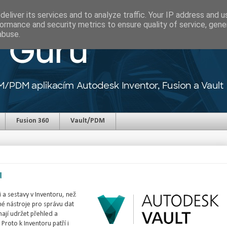
eliver its services and to analyze traffic. Your IP address and 
ormance and security metrics to ensure quality of service, gen
abuse.
Fusion 360
Vault/PDM
u
i a sestavy v Inventoru, než
čné nástroje pro správu dat
ají udržet přehled a
Proto k Inventoru patří i