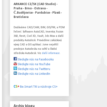
ARKANCE CZ/SK (CAD Studio) -
Praha - Brno - Ostrava -
Č.Budějovice - Pardubice - Plzeň -
Bratislava
Dodáváme CAD/CAM, BIM, GIS/FM, a PDM
řešení. Software AutoCAD, Inventor, Fusion
360, Revit, Civil 3D, Vault, 3ds Max a další
produkty Autodesk. Provádíme zakázkový
vývoj CAD a GIS aplikací. Jsme největší
prodejce Autodesku na světě a školicí
středisko Autodesk. Viz
další informace
.
Sledujte nás na Facebooku
Sledujte nás na YouTube
Sledujte nás na Twitteru
Sledujte nás na LinkedIn
Be.Smart T4I a nástroje CS+
Archiv blogu