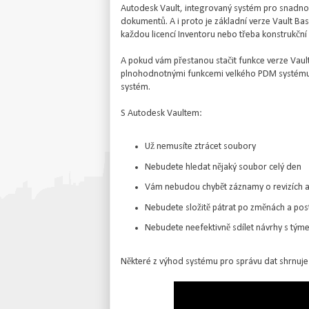
Autodesk Vault, integrovaný systém pro snadn
dokumentů. A i proto je základní verze Vault Bas
každou licencí Inventoru nebo třeba konstrukční
A pokud vám přestanou stačit funkce verze Vault
plnohodnotnými funkcemi velkého PDM systému,
systém.
S Autodesk Vaultem:
Už nemusíte ztrácet soubory
Nebudete hledat nějaký soubor celý den
Vám nebudou chybět záznamy o revizích a
Nebudete složitě pátrat po změnách a pos
Nebudete neefektivně sdílet návrhy s t
Některé z výhod systému pro správu dat shrnuje