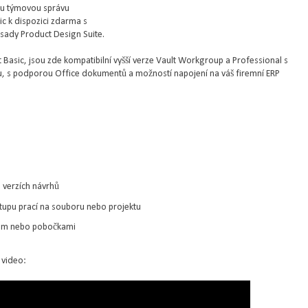
ou týmovou správu
ic k dispozici zdarma s
 sady Product Design Suite.
 Basic, jsou zde kompatibilní vyšší verze Vault Workgroup a Professional s
 s podporou Office dokumentů a možností napojení na váš firemní ERP
 verzích návrhů
tupu prací na souboru nebo projektu
ýmem nebo pobočkami
 video: