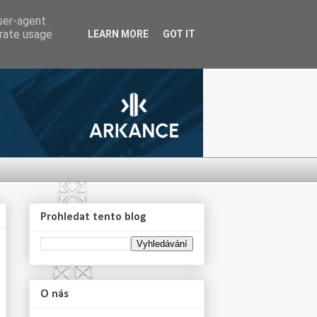
user-agent
erate usage
LEARN MORE
GOT IT
Prohledat tento blog
O nás