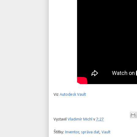
Viz
Autodesk Vault
Vystavil
Vladimír Michl
v
7:27
Štítky:
Inventor
,
správa dat
,
Vault