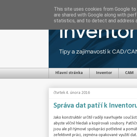
This site uses cookies from Google to d
are shared with Google along with perf
statistics, and to detect and address 
Hlavní stránka
Inventor
CAM
čtvrtek 4. února 2016
Správa dat patří k Inventor
Jako konstruktér určitě raději navrhujete součást
abyste věčně hledali a kopírovali soubory. Patři
jsou ale při týmové spolupráci potřebné a pomáh
zefektivnit práci, zejména opakované využití dat. 