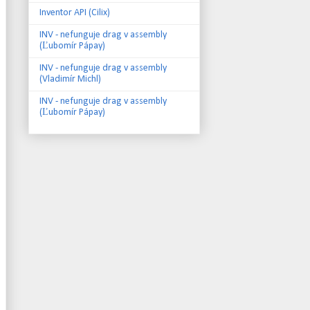
Inventor API (Cilix)
INV - nefunguje drag v assembly
(Ľubomír Pápay)
INV - nefunguje drag v assembly
(Vladimír Michl)
INV - nefunguje drag v assembly
(Ľubomír Pápay)