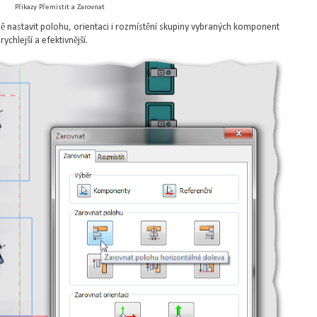
Příkazy Přemístit a Zarovnat
nastavit polohu, orientaci i rozmístění skupiny vybraných komponent
chlejší a efektivnější.