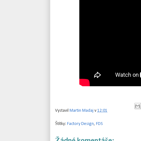
Vystavil
Martin Madaj
v
12:01
Štítky:
Factory Design
,
FDS
Žádné komentáře: