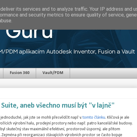
eliver its services and to analyze traffic. Your IP address and 
ormance and security metrics to ensure quality of service, gen
abuse.
Fusion 360
Vault/PDM
Suite, aneb všechno musí být "v lajně"
 jednoduché, jak jste se mohli přesvědčit např v.
tomto článku
. Klíčová je ale
řících výrobní halu, prodejní prostory nebo např. patro kancelářské budovy.
 byl skutečný stav maximálně efektivní, prostorově úsporný, ale přitom
Zejména při reorganizaci stávajících výrobních prostor se často bojuje