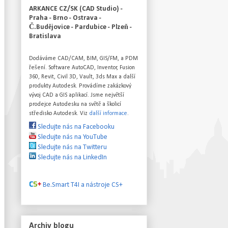
ARKANCE CZ/SK (CAD Studio) -
Praha - Brno - Ostrava -
Č.Budějovice - Pardubice - Plzeň -
Bratislava
Dodáváme CAD/CAM, BIM, GIS/FM, a PDM
řešení. Software AutoCAD, Inventor, Fusion
360, Revit, Civil 3D, Vault, 3ds Max a další
produkty Autodesk. Provádíme zakázkový
vývoj CAD a GIS aplikací. Jsme největší
prodejce Autodesku na světě a školicí
středisko Autodesk. Viz
další informace
.
Sledujte nás na Facebooku
Sledujte nás na YouTube
Sledujte nás na Twitteru
Sledujte nás na LinkedIn
Be.Smart T4I a nástroje CS+
Archiv blogu