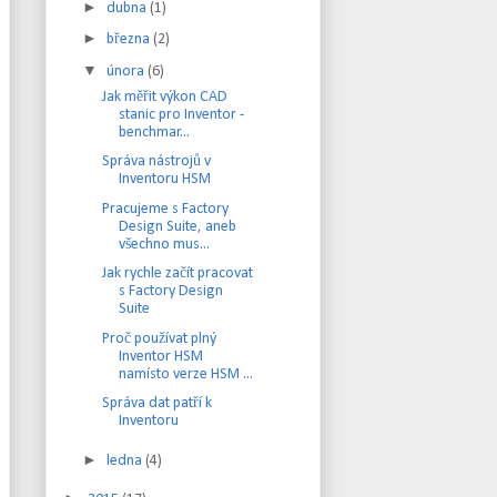
►
dubna
(1)
►
března
(2)
▼
února
(6)
Jak měřit výkon CAD
stanic pro Inventor -
benchmar...
Správa nástrojů v
Inventoru HSM
Pracujeme s Factory
Design Suite, aneb
všechno mus...
Jak rychle začít pracovat
s Factory Design
Suite
Proč používat plný
Inventor HSM
namísto verze HSM ...
Správa dat patří k
Inventoru
►
ledna
(4)