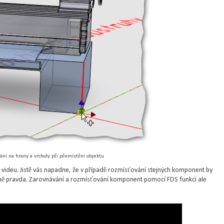
ání na hrany a vrcholy při přemístění objektu
m videu. Jistě vás napadne, že v případě rozmísťování stejných komponent by
jmě pravda. Zarovnávání a rozmísťování komponent pomocí FDS funkcí ale