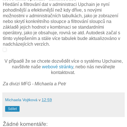
Hledání a filtrování dat v administraci Upchain je nyní
pohodlnější a efektivnější než kdy dříve, s novými
možnostmi v administračních tabulkách, jako je zobrazení
nebo skrytí konkrétního sloupce a filtrování sloupců na
základě jejich hodnot v kombinaci se standardními
operátory, jako je obsahuje, rovná se atd. Autodesk začal s
tímto vylepšením a stále více tabulek bude aktualizováno v
nadcházejících verzích.
V případě že se chcete dozvědět více o systému Upchaine,
navštivte naše
webové stránky
, nebo nás neváhejte
kontaktovat.
Za divizi MFG - Michaela a Petr
Michaela Vojtková
v
12:59
Sdílet
Žádné komentáře: