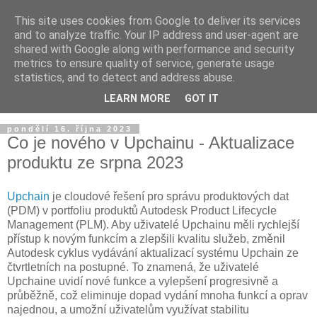
This site uses cookies from Google to deliver its services
and to analyze traffic. Your IP address and user-agent are
shared with Google along with performance and security
metrics to ensure quality of service, generate usage
statistics, and to detect and address abuse.
LEARN MORE
GOT IT
▼
pondělí 16. října 2023
Co je nového v Upchainu - Aktualizace
produktu ze srpna 2023
Upchain
je cloudové řešení pro správu produktových dat
(PDM) v portfoliu produktů Autodesk Product Lifecycle
Management (PLM). Aby uživatelé Upchainu měli rychlejší
přístup k novým funkcím a zlepšili kvalitu služeb, změnil
Autodesk cyklus vydávání aktualizací systému Upchain ze
čtvrtletních na postupné. To znamená, že uživatelé
Upchaine uvidí nové funkce a vylepšení progresivně a
průběžně, což eliminuje dopad vydání mnoha funkcí a oprav
najednou, a umožní uživatelům využívat stabilitu