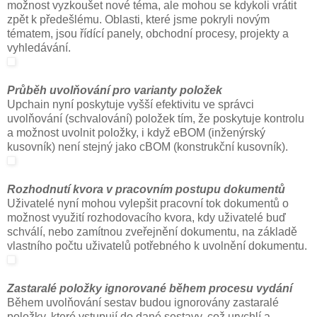
možnost vyzkoušet nové téma, ale mohou se kdykoli vrátit
zpět k předešlému. Oblasti, které jsme pokryli novým
tématem, jsou řídící panely, obchodní procesy, projekty a
vyhledávání.
Průběh uvolňování pro var
ianty položek
Upchain nyní poskytuje vyšší efektivitu ve správci
uvolňování (schvalování) položek tím, že poskytuje kontrolu
a možnost uvolnit položky, i když eBOM (inženýrský
kusovník) není stejný jako cBOM (konstrukční kusovník).
Rozhodnutí kvora v pracovním postupu dokumentů
Uživatelé nyní mohou vylepšit pracovní tok dokumentů o
možnost využití rozhodovacího kvora, kdy uživatelé buď
schválí, nebo zamítnou zveřejnění dokumentu, na základě
vlastního počtu uživatelů potřebného k uvolnění dokumentu.
Zastaralé položky ignorované během procesu vydání
Během uvolňování sestav budou ignorovány zastaralé
položky, které vstupují do dané sestavy, což urychlí a